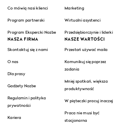
Co mówią nasi klienci
Marketing
Program partnerski
Wirtualni asystenci
Program Ekspercki Nozbe
Przedsiębiorczynie i liderki
NASZA FIRMA
NASZE WARTOŚCI
Skontaktuj się z nami
Przestań używać maila
O nas
Komunikuj się poprzez
zadania
Dla prasy
Mniej spotkań, większa
Gadżety Nozbe
produktywność
Regulamin i polityka
W piąteczki pracuj inaczej
prywatności
Praca nie musi być
Kariera
stacjonarna