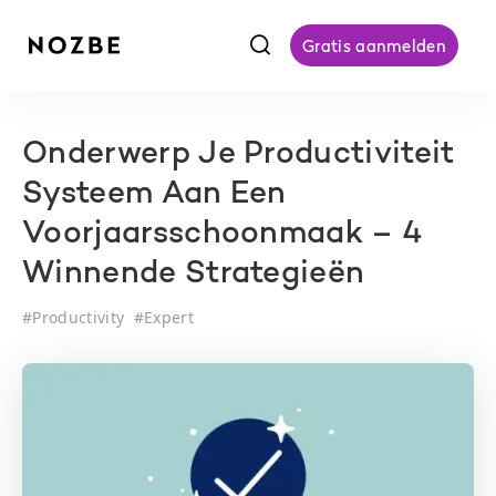
f
Gratis aanmelden
Onderwerp Je Productiviteit
Systeem Aan Een
Voorjaarsschoonmaak – 4
Winnende Strategieën
#
Productivity
#
Expert