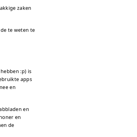
vlakkige zaken
e te weten te
hebben :p) is
ebruikte apps
 mee en
tabbladen en
choner en
nen de