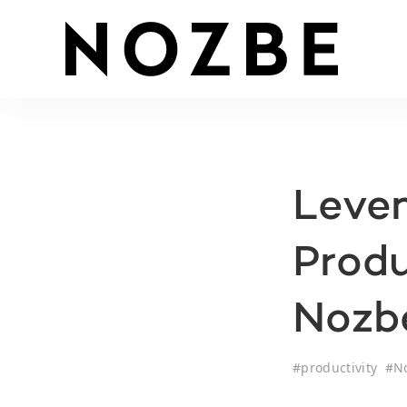
Leve
Produ
Nozb
#
productivity
#
N