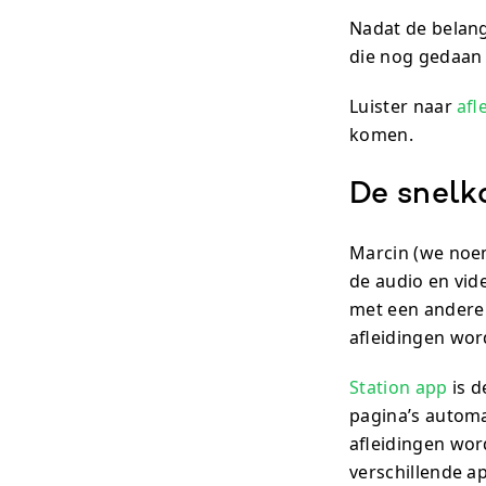
Nadat de belangr
die nog gedaan
Luister naar
afl
komen.
De snelk
Marcin (we noe
de audio en vid
met een andere 
afleidingen wo
Station app
is d
pagina’s automa
afleidingen wor
verschillende a