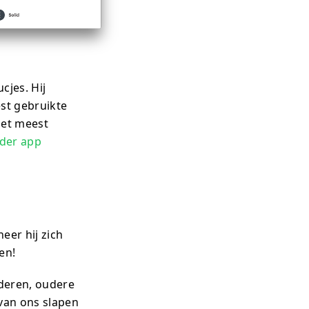
cjes. Hij
est gebruikte
met meest
nder app
eer hij zich
en!
nderen, oudere
van ons slapen