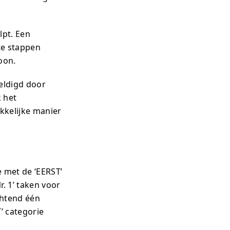
lpt. Een
te stappen
oon.
weldigd door
 het
kkelijke manier
 met de ‘EERST’
r. 1’ taken voor
chtend één
’ categorie