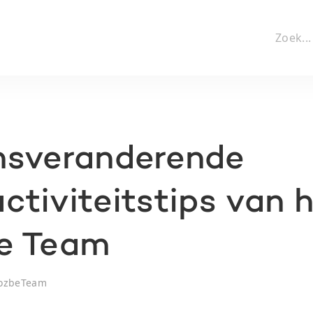
nsveranderende
ctiviteitstips van 
e Team
ozbeTeam