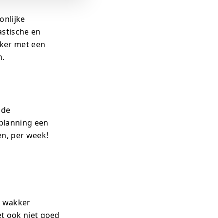
onlijke
astische en
eker met een
n.
 de
 planning een
en, per week!
t wakker
et ook niet goed