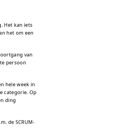
. Het kan iets
 kan het om een
e voortgang van
ste persoon
en hele week in
le categorie. Op
één ding
a.m. de SCRUM-