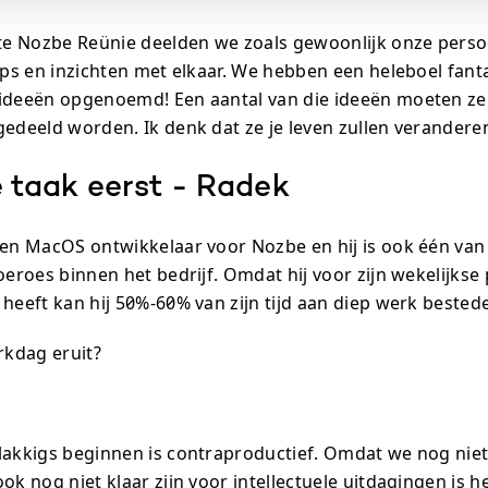
ste Nozbe Reünie deelden we zoals gewoonlijk onze perso
tips en inzichten met elkaar. We hebben een heleboel fant
 ideeën opgenoemd! Een aantal van die ideeën moeten z
gedeeld worden. Ik denk dat ze je leven zullen verandere
 taak eerst - Radek
 en MacOS ontwikkelaar voor Nozbe en hij is ook één van
oeroes binnen het bedrijf. Omdat hij voor zijn wekelijkse
 heeft kan hij 50%-60% van zijn tijd aan diep werk bested
rkdag eruit?
lakkigs beginnen is contraproductief. Omdat we nog nie
ok nog niet klaar zijn voor intellectuele uitdagingen is h