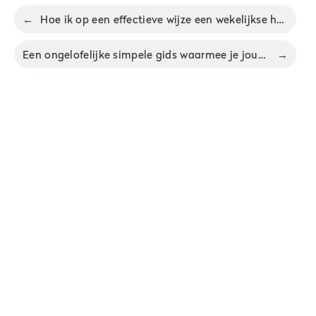
←
Hoe ik op een effectieve wijze een wekelijkse herziening ten uitvoer breng en waardevolle tijd bespaar
Een ongelofelijke simpele gids waarmee je jouw dag kunt prioriteren
→