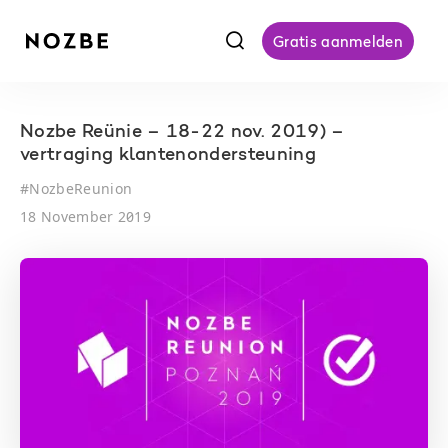
f
Gratis aanmelden
Nozbe Reünie – 18-22 nov. 2019) –
vertraging klantenondersteuning
#
NozbeReunion
18 November 2019