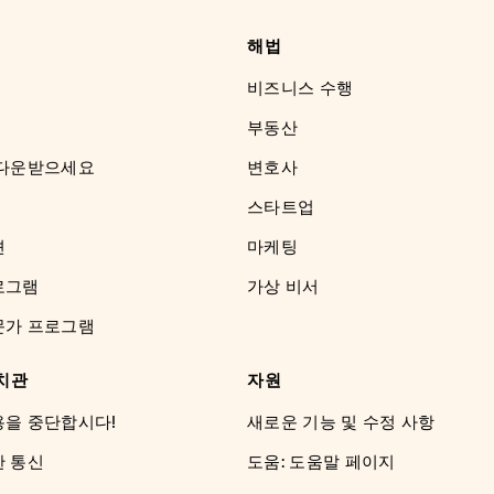
해법
비즈니스 수행
부동산
 다운받으세요
변호사
스타트업
견
마케팅
로그램
가상 비서
문가 프로그램
치관
자원
용을 중단합시다!
새로운 기능 및 수정 사항
한 통신
도움: 도움말 페이지