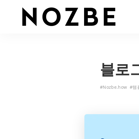
블로그
#
Nozbe.how
#
템