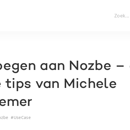
oegen aan Nozbe –
 tips van Michele
emer
ozbe
#
UseCase