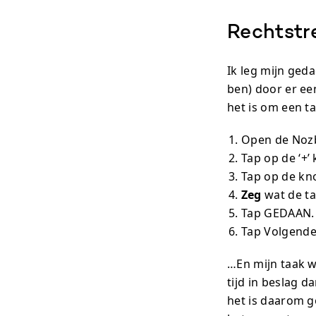
Rechtstr
Ik leg mijn ged
ben) door er ee
het is om een t
Open de Nozb
Tap op de ‘+’
Tap op de kno
Zeg
wat de ta
Tap GEDAAN.
Tap Volgende
…En mijn taak 
tijd in beslag d
het is daarom g