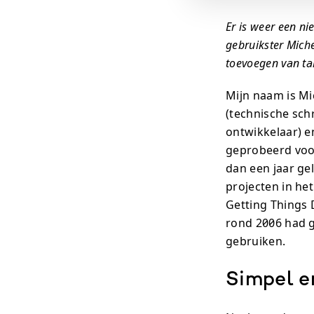
Er is weer een ni
gebruikster Mic
toevoegen van tak
Mijn naam is Mi
(technische schr
ontwikkelaar) e
geprobeerd voor
dan een jaar ge
projecten in he
Getting Things 
rond 2006 had g
gebruiken.
Simpel en