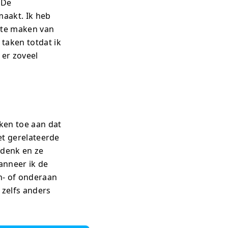
 De
maakt. Ik heb
 te maken van
taken totdat ik
 er zoveel
ken toe aan dat
het gerelateerde
adenk en ze
anneer ik de
n- of onderaan
, zelfs anders