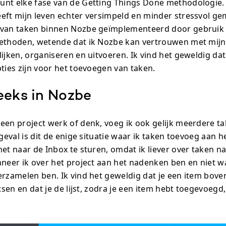
unt elke fase van de Getting Things Done methodologie.
eft mijn leven echter versimpeld en minder stressvol ge
 van taken binnen Nozbe geïmplementeerd door gebruik
ethoden, wetende dat ik Nozbe kan vertrouwen met mijn 
ijken, organiseren en uitvoeren. Ik vind het geweldig dat
pties zijn voor het toevoegen van taken.
eeks in Nozbe
een project werk of denk, voeg ik ook gelijk meerdere ta
 geval is dit de enige situatie waar ik taken toevoeg aan 
het naar de Inbox te sturen, omdat ik liever over taken n
nneer ik over het project aan het nadenken ben en niet w
erzamelen ben. Ik vind het geweldig dat je een item bove
atsen en dat je de lijst, zodra je een item hebt toegevoegd