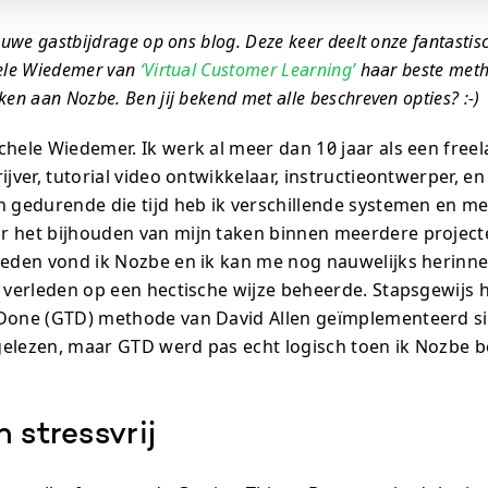
euwe gastbijdrage op ons blog. Deze keer deelt onze fantasti
hele Wiedemer van
‘Virtual Customer Learning’
haar beste meth
en aan Nozbe. Ben jij bekend met alle beschreven opties? :-)
chele Wiedemer. Ik werk al meer dan 10 jaar als een free
ijver, tutorial video ontwikkelaar, instructieontwerper, e
n gedurende die tijd heb ik verschillende systemen en 
 het bijhouden van mijn taken binnen meerdere project
leden vond ik Nozbe en ik kan me nog nauwelijks herinne
t verleden op een hectische wijze beheerde. Stapsgewijs h
Done (GTD) methode van David Allen geïmplementeerd si
elezen, maar GTD werd pas echt logisch toen ik Nozbe 
 stressvrij