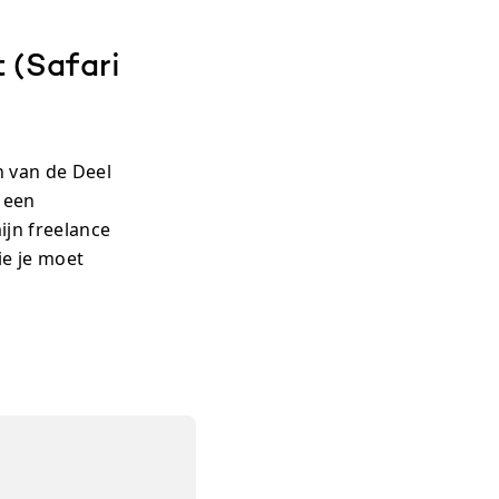
 (Safari
n van de Deel
k een
ijn freelance
ie je moet