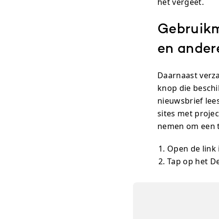
het vergeet.
Gebruikm
en ander
Daarnaast verza
knop die beschik
nieuwsbrief lee
sites met proje
nemen om een t
Open de link 
Tap op het D