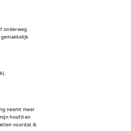
 of onderweg
 gemakkelijk
k).
ving neemt meer
 mijn hoofd en
etten voordat ik