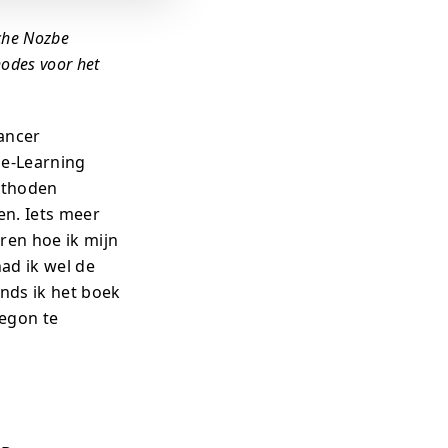
sche Nozbe
odes voor het
lancer
n e-Learning
methoden
en. Iets meer
ren hoe ik mijn
ad ik wel de
nds ik het boek
begon te