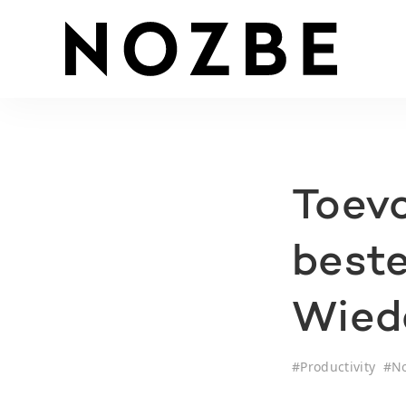
Toev
beste
Wied
#
Productivity
#
N