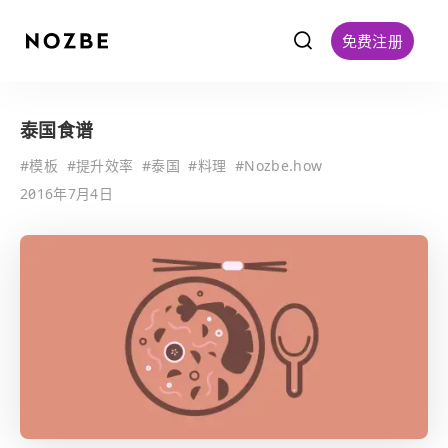
f
免费注册
泰国食谱
#
模板
#
提升效率
#
泰国
#
料理
#
Nozbe.how
2016年7月4日