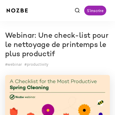
f
S'inscrire
Webinar: Une check-list pour
le nettoyage de printemps le
plus productif
#
webinar
#
productivity