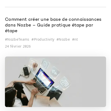
Comment créer une base de connaissances
dans Nozbe – Guide pratique étape par
étape
#
NozbeTeams
#
Productivity
#
Nozbe
#
nt
24 février 2026