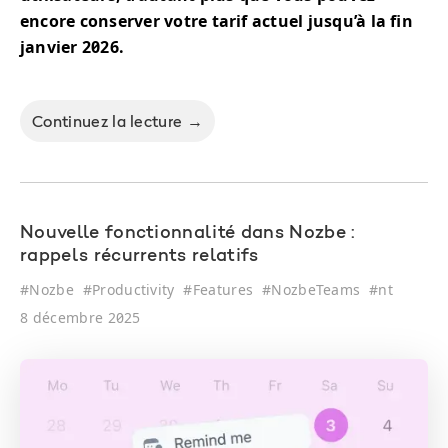
encore conserver votre tarif actuel jusqu’à la fin
janvier 2026.
Continuez la lecture →
Nouvelle fonctionnalité dans Nozbe :
rappels récurrents relatifs
#
Nozbe
#
Productivity
#
Features
#
NozbeTeams
#
nt
8 décembre 2025