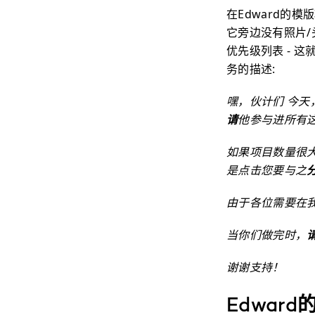
在Edward的
它旁边没有照片/
优先级列表 - 
务的描述:
嘿，伙计们
今天
请
他参与进所有
如果项目数量很大
是点击您要与之
由于各位需要在我
当你们做完时，
谢谢支持！
Edwar