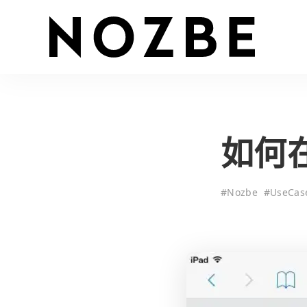
如何在
#
Nozbe
#
UseCas