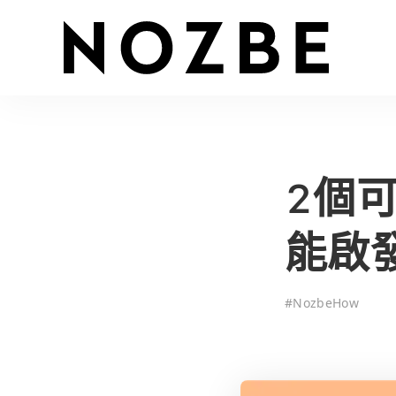
2個
能啟
#
NozbeHow