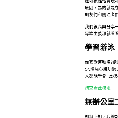
建可被輕鬆實現和
原因，為的就是
朋友們和關注者
我們很高興分享一
專準主義那就看
學習游泳
你喜歡運動嗎?還
少,增強心肌功能
人都能學會! 此
請查看此模版
無辦公室
如您所知，我總