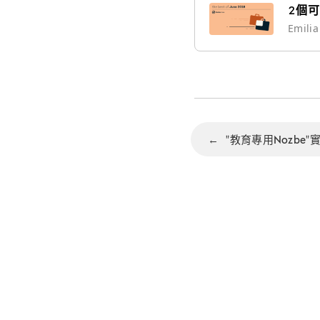
2個
Emili
←