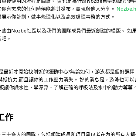
重復使用的流程是關鍵。 這也是為什麼Nozbe自帶超級方便特
在你有需求的任何時候能將其發布，實現與他人分享。
Nozbe
們展示你計劃，做事條理化以及高效處理事務的方式。
些由Nozbe社區以及我們的團隊成員們最近創建的模版。 如
看吧。
是最近才開始找附近的運動中心?無論如何，游泳都是個好選擇
與抵抗力,而且讓你的工作壓力消失。 好的消息是，游泳也可
模板讓你識水性、學漂浮、了解正確的呼吸法及水中的動力等等。
工作
計三十多人的團隊，包括組建成員和項目承包者在內的所有人都是