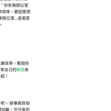
" 你有無辦公室
作效率，歡迎使用
享辦公室…或者是
。
生產效率，幫助你
分享自己的
模版
來
介紹！
吧。 辦事高效指
預加載，可分享的