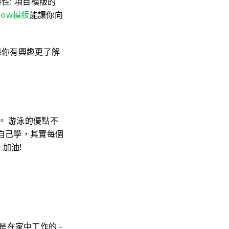
性: 項目模版的
.how模版
能讓你向
果你有興趣更了解
。 游泳的優點不
以自己學，其實每個
加油!
在家中工作的 -