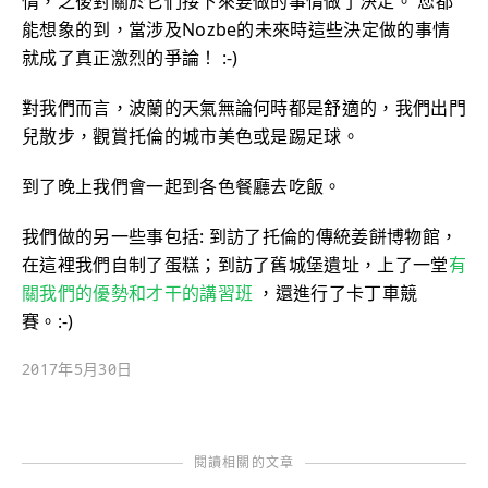
情，之後對關於它們接下來要做的事情做了決定。 您都
能想象的到，當涉及Nozbe的未來時這些決定做的事情
就成了真正激烈的爭論！ :-)
對我們而言，波蘭的天氣無論何時都是舒適的，我們出門
兒散步，觀賞托倫的城市美色或是踢足球。
到了晚上我們會一起到各色餐廳去吃飯。
我們做的另一些事包括: 到訪了托倫的傳統姜餅博物館，
在這裡我們自制了蛋糕；到訪了舊城堡遺址，上了一堂
有
關我們的優勢和才干的講習班
，還進行了卡丁車競
賽。:-)
2017年5月30日
閱讀相關的文章