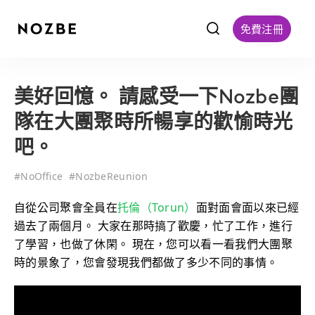
f
免費注冊
美好回憶。 請感受一下Nozbe團
隊在大團聚時所暢享的歡愉時光
吧。
#
NoOffice
#
NozbeReunion
自從公司聚會全員在
托倫（Torun）
面對面會面以來已經
過去了兩個月。 大家在那時搞了歡慶，忙了工作，進行
了學習，也做了休閑。 現在，您可以看一看我們大團聚
時的景象了，您會發現我們都做了多少不同的事情。