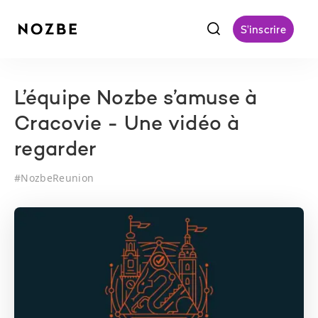
f
S'inscrire
L’équipe Nozbe s’amuse à
Cracovie - Une vidéo à
regarder
#
NozbeReunion