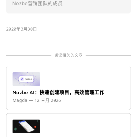
Nozbe营销团队的成员
2020年3月30日
阅读相关的文章
Nozbe AI：快速创建项目，高效管理工作
Magda
—
12 三月 2026