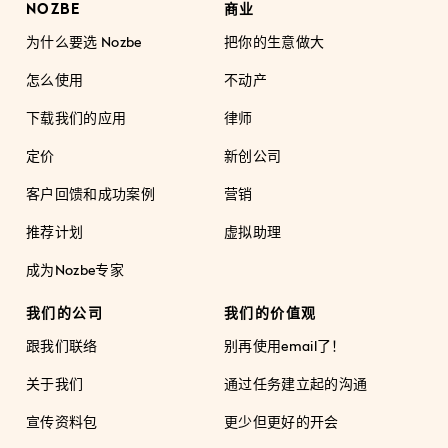
NOZBE
商业
为什么要选 Nozbe
把你的生意做大
怎么使用
不动产
下载我们的应用
律师
定价
新创公司
客户回馈和成功案例
营销
推荐计划
虚拟助理
成为Nozbe专家
我们的公司
我们的价值观
跟我们联络
别再使用email了！
关于我们
通过任务建立起的沟通
宣传资料包
更少但更好的开会