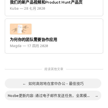
我们的新产品视频和Product Hunt产品页
Kuba
—
28 七月 2020
为何你的团队需要协作应用
Magda
—
17 四月 2020
阅读其他文章
←
如何高效地在家中办公 - 最佳技巧
Nozbe更新内容: 通过电子邮件发送任务，全黑模式，GCal等等
→