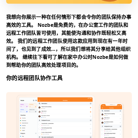
我想向你展示一种在任何情形下都会令你的团队保持办事
高效的工具。 Nozbe是免费的，在办公室工作的团队和
远程工作团队皆可使用，其能使沟通和协作既轻松又高
效。 我们的远程工作团队使用这款应用到现在有一年时
间了，也见到了成效…，所以我们想将其分享给其他组织
机构。 继续往下看可了解在家中办公时Nozbe是如何做
到帮助你的团队高效处理项目的。
你的远程团队协作工具