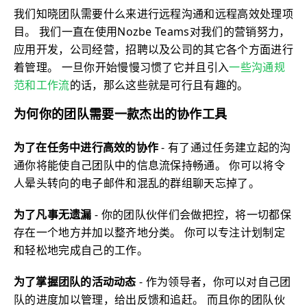
我们知晓团队需要什么来进行远程沟通和远程高效处理项
目。 我们一直在使用Nozbe Teams对我们的营销努力，
应用开发，公司经营，招聘以及公司的其它各个方面进行
着管理。 一旦你开始慢慢习惯了它并且引入
一些沟通规
范和工作流
的话，那么这些就是可行且有趣的。
为何你的团队需要一款杰出的协作工具
为了在任务中进行高效的协作
- 有了通过任务建立起的沟
通你将能使自己团队中的信息流保持畅通。 你可以将令
人晕头转向的电子邮件和混乱的群组聊天忘掉了。
为了凡事无遗漏
- 你的团队伙伴们会做把控，将一切都保
存在一个地方并加以整齐地分类。 你可以专注计划制定
和轻松地完成自己的工作。
为了掌握团队的活动动态
- 作为领导者，你可以对自己团
队的进度加以管理，给出反馈和追赶。 而且你的团队伙