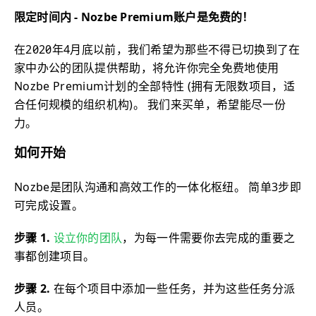
限定时间内 - Nozbe Premium账户是免费的！
在2020年4月底以前，我们希望为那些不得已切换到了在
家中办公的团队提供帮助，将允许你完全免费地使用
Nozbe Premium计划的全部特性 (拥有无限数项目，适
合任何规模的组织机构)。 我们来买单，希望能尽一份
力。
如何开始
Nozbe是团队沟通和高效工作的一体化枢纽。 简单3步即
可完成设置。
步骤 1.
设立你的团队
，为每一件需要你去完成的重要之
事都创建项目。
步骤 2.
在每个项目中添加一些任务，并为这些任务分派
人员。