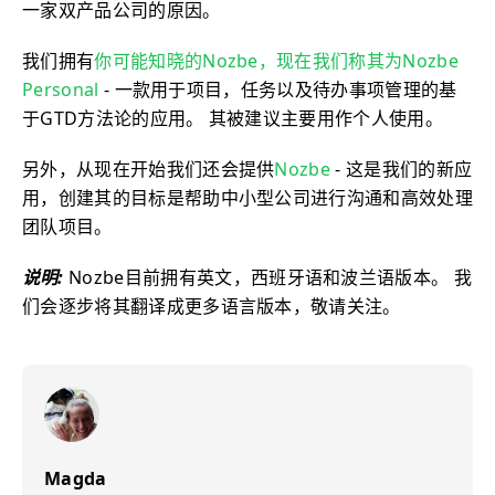
一家双产品公司的原因。
我们拥有
你可能知晓的Nozbe，现在我们称其为Nozbe
Personal
- 一款用于项目，任务以及待办事项管理的基
于GTD方法论的应用。 其被建议主要用作个人使用。
另外，从现在开始我们还会提供
Nozbe
- 这是我们的新应
用，创建其的目标是帮助中小型公司进行沟通和高效处理
团队项目。
说明:
Nozbe目前拥有英文，西班牙语和波兰语版本。 我
们会逐步将其翻译成更多语言版本，敬请关注。
Magda