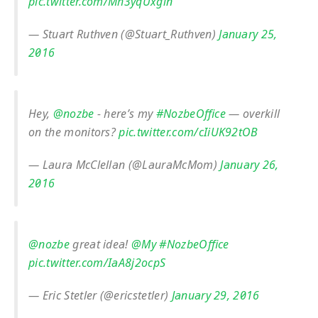
pic.twitter.com/Mh3yqUxgin
— Stuart Ruthven (@Stuart_Ruthven)
January 25,
2016
Hey,
@nozbe
- here’s my
#NozbeOffice
— overkill
on the monitors?
pic.twitter.com/cIiUK92tOB
— Laura McClellan (@LauraMcMom)
January 26,
2016
@nozbe
great idea!
@My
#NozbeOffice
pic.twitter.com/IaA8j2ocpS
— Eric Stetler (@ericstetler)
January 29, 2016