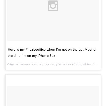
Here is my #nozbeoffice when I'm not on the go. Most of
the time I'm on my iPhone 6s+
Zdjęcie zamieszczone przez użytkownika Robby Miles (@robbymiles)