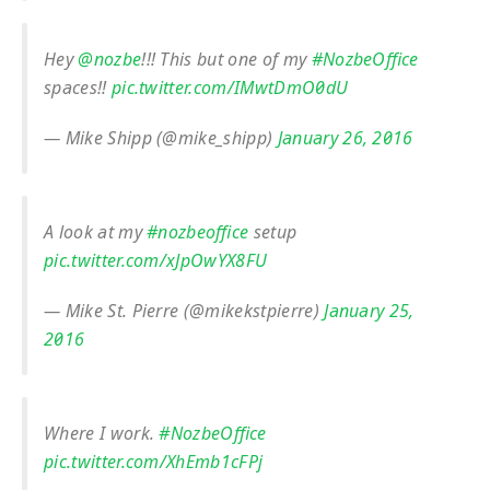
Hey
@nozbe
!!! This but one of my
#NozbeOffice
spaces!!
pic.twitter.com/IMwtDmO0dU
— Mike Shipp (@mike_shipp)
January 26, 2016
A look at my
#nozbeoffice
setup
pic.twitter.com/xJpOwYX8FU
— Mike St. Pierre (@mikekstpierre)
January 25,
2016
Where I work.
#NozbeOffice
pic.twitter.com/XhEmb1cFPj