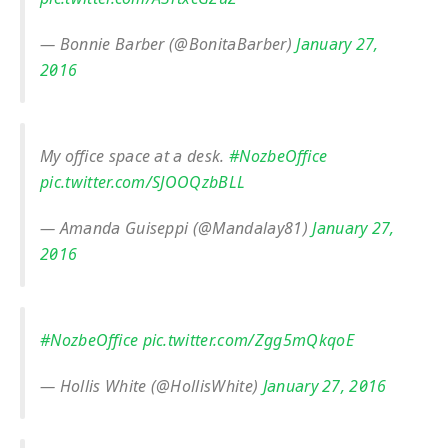
— Bonnie Barber (@BonitaBarber)
January 27,
2016
My office space at a desk.
#NozbeOffice
pic.twitter.com/SJOOQzbBLL
— Amanda Guiseppi (@Mandalay81)
January 27,
2016
#NozbeOffice
pic.twitter.com/Zgg5mQkqoE
— Hollis White (@HollisWhite)
January 27, 2016