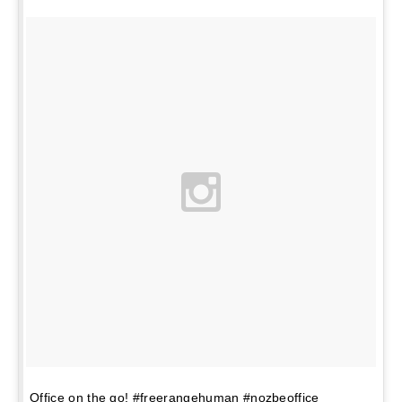
Office on the go! #freerangehuman #nozbeoffice