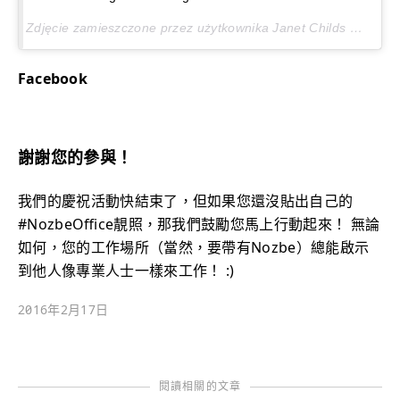
Zdjęcie zamieszczone przez użytkownika Janet Childs ツ (@janchilds)
Facebook
謝謝您的參與！
我們的慶祝活動快結束了，但如果您還沒貼出自己的
#NozbeOffice靚照，那我們鼓勵您馬上行動起來！ 無論
如何，您的工作場所（當然，要帶有Nozbe）總能啟示
到他人像專業人士一樣來工作！ :)
2016年2月17日
閱讀相關的文章