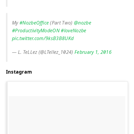
My
#NozbeOffice
(Part Two)
@nozbe
#ProductivityModeON
#loveNozbe
pic.twitter.com/9ksB3B8UKd
— L. TeLLez (@LTellez_1024)
February 1, 2016
Instagram