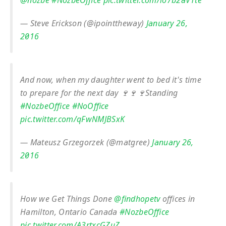
@nozbe
#NozbeOffice
pic.twitter.com/io7b2aV1te
— Steve Erickson (@ipointtheway)
January 26,
2016
And now, when my daughter went to bed it's time
to prepare for the next day 🍷🍷🍷Standing
#NozbeOffice
#NoOffice
pic.twitter.com/qFwNMJBSxK
— Mateusz Grzegorzek (@matgree)
January 26,
2016
How we Get Things Done
@findhopetv
offices in
Hamilton, Ontario Canada
#NozbeOffice
pic.twitter.com/A3rtxcGZuZ