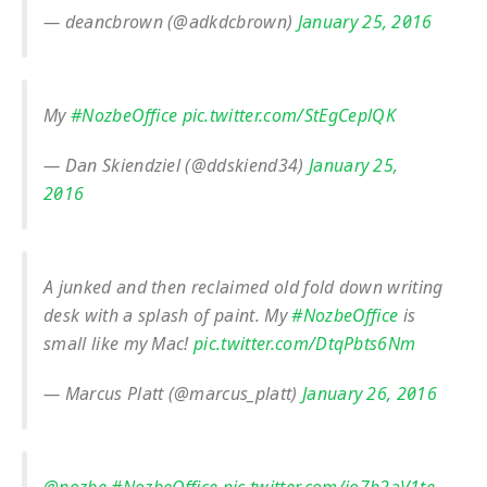
— deancbrown (@adkdcbrown)
January 25, 2016
My
#NozbeOffice
pic.twitter.com/StEgCeplQK
— Dan Skiendziel (@ddskiend34)
January 25,
2016
A junked and then reclaimed old fold down writing
desk with a splash of paint. My
#NozbeOffice
is
small like my Mac!
pic.twitter.com/DtqPbts6Nm
— Marcus Platt (@marcus_platt)
January 26, 2016