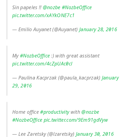
Sin papeles !!
@nozbe
#NozbeOffice
pic.twitter.com/xAYkONE7c1
— Emilio Auyanet (@Auyanet)
January 28, 2016
My
#NozbeOffice
:) with great assistant
pic.twitter.com/4cZpUAc0cl
— Paulina Kacprzak (@paula_kacprzak)
January
29, 2016
Home office
#productivity
with
@nozbe
#NozbeOffice
pic.twitter.com/9Em91gdVyw
— Lee Zaretsky (@lzaretsky)
January 30, 2016