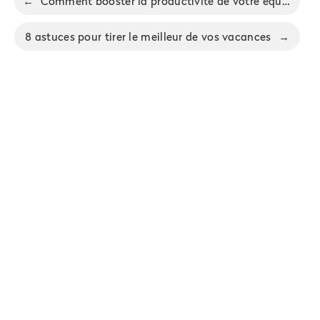
←
Comment booster la productivité de votre équipe en utilisant Kanban - voici un guide étape par étape
8 astuces pour tirer le meilleur de vos vacances
→