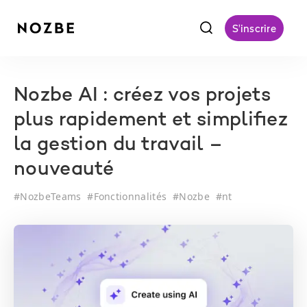
f
S'inscrire
Nozbe AI : créez vos projets
plus rapidement et simplifiez
la gestion du travail –
nouveauté
#
NozbeTeams
#
Fonctionnalités
#
Nozbe
#
nt