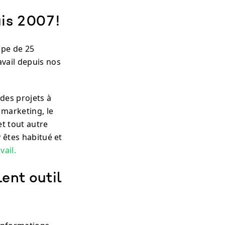
uis 2007!
ipe de 25
avail depuis nos
des projets à
 marketing, le
et tout autre
 êtes habitué et
vail.
lent outil