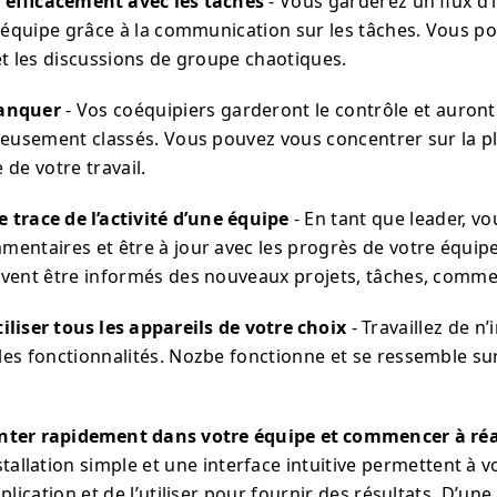
 efficacement avec les tâches
- Vous garderez un flux d
e équipe grâce à la communication sur les tâches. Vous po
et les discussions de groupe chaotiques.
manquer
- Vos coéquipiers garderont le contrôle et auront
neusement classés. Vous pouvez vous concentrer sur la pl
e de votre travail.
 trace de l’activité d’une équipe
- En tant que leader, vo
entaires et être à jour avec les progrès de votre équipe
vent être informés des nouveaux projets, tâches, commen
iliser tous les appareils de votre choix
- Travaillez de n
es fonctionnalités. Nozbe fonctionne et se ressemble sur
nter rapidement dans votre équipe et commencer à réa
stallation simple et une interface intuitive permettent à 
plication et de l’utiliser pour fournir des résultats. D’un