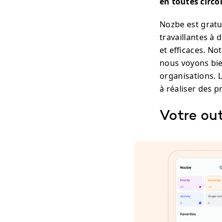
en toutes circo
Nozbe est gratui
travaillantes à
et efficaces. No
nous voyons bie
organisations. 
à réaliser des p
Votre out