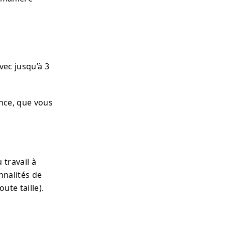
vec jusqu’à 3
nce, que vous
 travail à
nnalités de
ute taille).