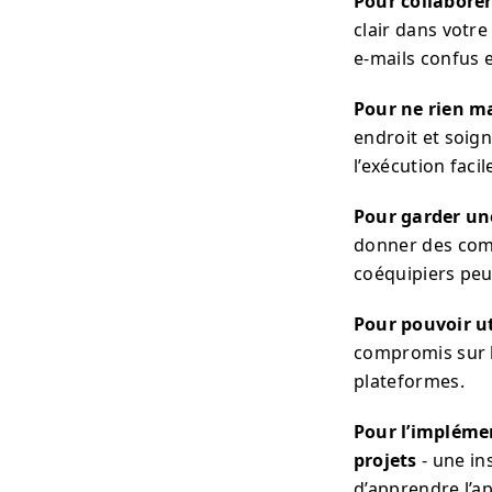
Pour collaborer
clair dans votr
e-mails confus 
Pour ne rien 
endroit et soig
l’exécution facil
Pour garder une
donner des comm
coéquipiers peu
Pour pouvoir ut
compromis sur l
plateformes.
Pour l’impléme
projets
- une in
d’apprendre l’ap