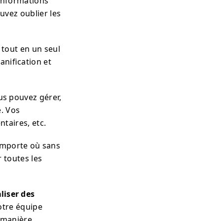
’informations
uvez oublier les
 tout en un seul
anification et
us pouvez gérer,
. Vos
taires, etc.
’importe où sans
 toutes les
liser des
votre équipe
e manière