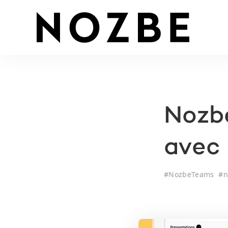
Nozbe
avec 
#
NozbeTeams
#
n