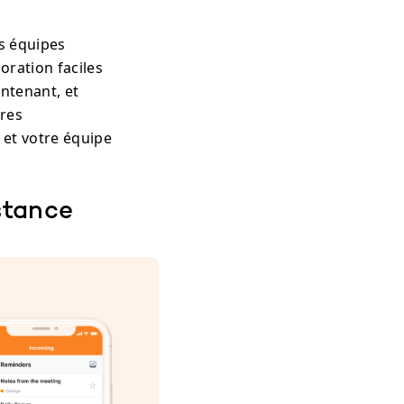
es équipes
oration faciles
intenant, et
tres
 et votre équipe
stance