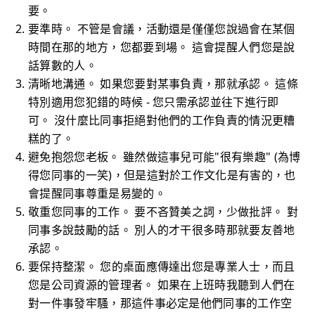
要。
要準時。 不管是會議，活動還是僅僅您說過會在某個
時間在那的地方，您都要到場。 這會提醒人們您是說
話算數的人。
清晰地溝通。 如果您要對某事負責，那就承認。 這條
特別適用您犯錯的時候 - 您只需承認並往下進行即
可。 沒什麼比同事拒絕對他們的工作負責的情況更糟
糕的了。
避免抱怨您老板。 雖然做這事兒可能"很有樂趣" (為博
得您同事的一笑)，但是這對於工作文化是有害的，也
會提醒同事尊重是易變的。
敬重您同事的工作。 要不吝贊美之詞，少做批評。 對
同事多說鼓勵的話。 別人的才干很多時那就要友善地
承認。
要保持整潔。 您的桌面應傳達出您是專業人士，而且
您是公司資源的管理者。 如果在上班時我聽到人們在
對一件事發牢騷，那這件事必定是他們同事的工作空