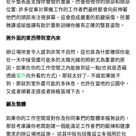
在平整表面支撐你雙臂的重量，然後檢視你的頭部和頸部
位置: 許多從事計算機工作的工作者們最終都會向前伸著
他們的頭部來注視屏幕，這會造成嚴重的肌腱損傷。芭蕾
舞課或瑜伽課有助於重新訓練你擁有正確的豎直姿勢。
將外面的東西帶到室內來
辦公場地會令人感到非常不自然，這也是為什麼確保你能
在一天中接受盡可能多的太陽光線的照射尤為重要的原
因。如果在你的工作空間之內能做到這一點(也就是憑藉
透過
窗戶
向外看的方式)，那就太好了– 不過如果做不
到，那就到室外盡可能的多休息，也許在當地的公園中，
又或者順著走道或者綠植區域下去。
顧及整體
如果你的工作空間是對你及你同事們的整體幸福無益的，
那就考慮讓你老闆創建一個能滿足工作者們的鍛煉和健康
需求的辦公場地設施。 這其中就包括像設立多個用於社