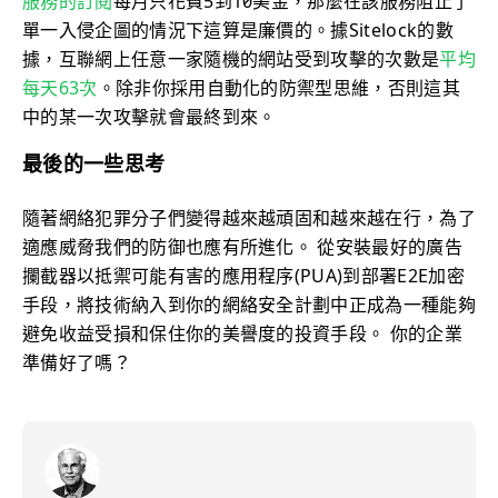
服務的訂閱
每月只花費5到10美金，那麼在該服務阻止了
單一入侵企圖的情況下這算是廉價的。據Sitelock的數
據，互聯網上任意一家隨機的網站受到攻擊的次數是
平均
每天63次
。除非你採用自動化的防禦型思維，否則這其
中的某一次攻擊就會最終到來。
最後的一些思考
隨著網絡犯罪分子們變得越來越頑固和越來越在行，為了
適應威脅我們的防御也應有所進化。 從安裝最好的廣告
攔截器以抵禦可能有害的應用程序(PUA)到部署E2E加密
手段，將技術納入到你的網絡安全計劃中正成為一種能夠
避免收益受損和保住你的美譽度的投資手段。 你的企業
準備好了嗎？