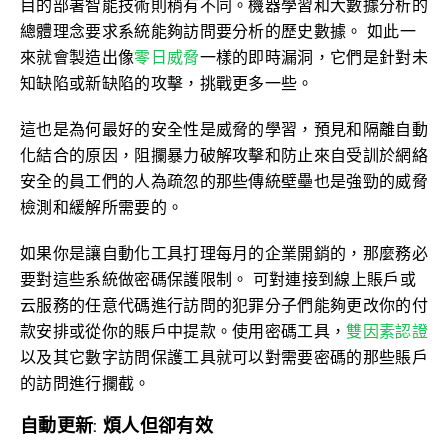
目的部署智能技術則稍有不同。機器學習和大數據分析的
總體理念要求系統能夠訪問要分析的歷史數據。 如此一
來就會製造出像
零日威脅
一樣的即時漏洞，它們是針對未
知缺陷或新缺陷的攻擊，挑戰更多一些。
這也是為何最好的安全性是威脅的學習，預見和隔離自動
化結合的原因，阻攔暴力破解攻擊和防止來自受訓於網絡
安全的員工們的人為疏忽的那些傳統壁壘也是強勁的威脅
檢測和緩解所需要的。
如果你是讓自動化工具打理每月的企業開銷的，那麼務必
要對這些系統做密碼保護限制。 可對連接到線上賬戶或
云服務的任意代碼進行訪問的犯罪分子們能夠更改你的付
款安排或從你的賬戶中提款。使用密碼工具，
雙因素認證
以及其它數字訪問保護工具就可以對需要密碼的那些賬戶
的訪問進行攔截。
自動更新: 煩人但卻有效