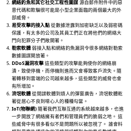
網絡釣魚和其它社交工程性圖謀
源自郵件附件中的惡
意代碼和欺騙很可能是小型企業面臨的兩個最大的外
部威脅。
易受攻擊的接入點
從數據泄露到加密缺乏以及弱密碼
保護，有太多的公司及其員工們正在將他們的網絡大
門向犯罪分子們敞開著。
勒索軟體
弱接入點和網絡釣魚漏洞令很多網絡對勒索
數據圖謀開放著。
DDoS漏洞攻擊
這些類型的攻擊能夠使你的網絡崩
潰，致使停機，而停機則進而又會導致客戶流失。隨
著轉移到雲端的公司越來越多，這些類型的威脅也會
有所增加。
流氓軟體
從間諜軟體到煩人的彈窗廣告，流氓軟體乾
著從居心不良到噁心人的種種勾當。
IoT(物聯網)
隨著我們互聯互通的系統越來越多，也進
一步開放了網絡擁有者們和管理員們的脆弱之地。 這
些威脅中有很多看似不是問題所以被忽視了。 誰會料