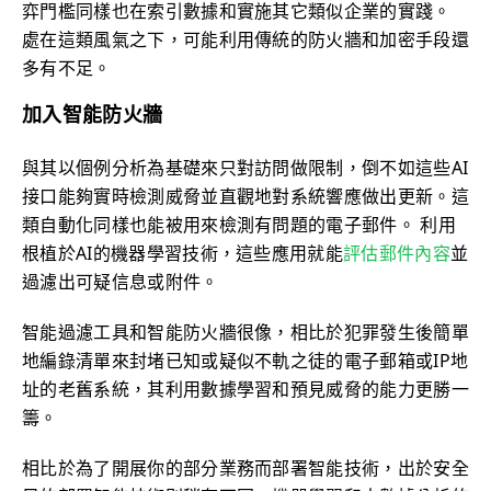
弈門檻同樣也在索引數據和實施其它類似企業的實踐。
處在這類風氣之下，可能利用傳統的防火牆和加密手段還
多有不足。
加入智能防火牆
與其以個例分析為基礎來只對訪問做限制，倒不如這些AI
接口能夠實時檢測威脅並直觀地對系統響應做出更新。這
類自動化同樣也能被用來檢測有問題的電子郵件。 利用
根植於AI的機器學習技術，這些應用就能
評估郵件內容
並
過濾出可疑信息或附件。
智能過濾工具和智能防火牆很像，相比於犯罪發生後簡單
地編錄清單來封堵已知或疑似不軌之徒的電子郵箱或IP地
址的老舊系統，其利用數據學習和預見威脅的能力更勝一
籌。
相比於為了開展你的部分業務而部署智能技術，出於安全