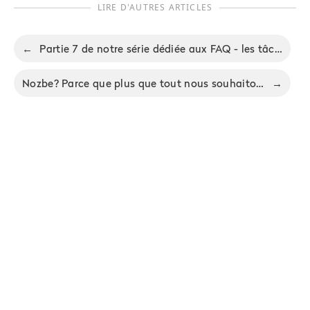
LIRE D'AUTRES ARTICLES
←
Partie 7 de notre série dédiée aux FAQ - les tâches sans projets et les tâches "un jour/peut être"
Nozbe? Parce que plus que tout nous souhaitons que vous soyez Naturellement OrganiZés!
→