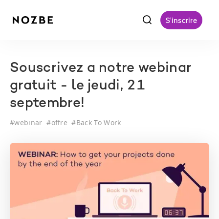
f
S'inscrire
Souscrivez a notre webinar
gratuit - le jeudi, 21
septembre!
#
webinar
#
offre
#
Back To Work