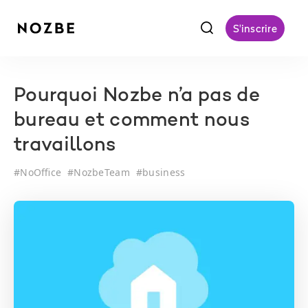
f
S'inscrire
Pourquoi Nozbe n’a pas de
bureau et comment nous
travaillons
#
NoOffice
#
NozbeTeam
#
business