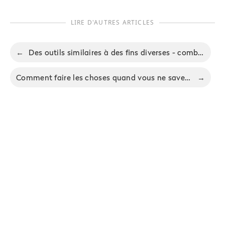
LIRE D'AUTRES ARTICLES
←
Des outils similaires à des fins diverses - combien d'applications de prise de notes pouvez-vous avoir?
Comment faire les choses quand vous ne savez pas par où commencer
→