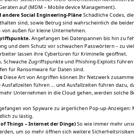
Geräten auf (MDM – Mobile device Management).
 andere Social Engineering-Pläne
Schädliche Codes, die 
halten sind, sowie Betrug sind wahrscheinlich die beide
von außen für kleine Unternehmen.
griffspunkte.
Angefangen bei Datenpannen bis hin zu fe
ung und dem Schutz vor schwachen Passwörtern – zu vi
rbeiter lassen ihre Cybertüren für Kriminelle geöffnet.
.
Schwache Zugriffspunkte und Phishing-Exploits führen 
fen für Ransomware für Daten sind.
s
Diese Art von Angriffen können Ihr Netzwerk zusamm
 Ausfallzeiten führen … und Ausfallzeiten führen dazu, 
a mehr Unternehmen in die Cloud gehen, werden solche
efangen von Spyware zu ärgerlichen Pop-up-Anzeigen:
lich zu lästig.
 of Things – Internet der Dinge)
So wie immer mehr uns
rden, um so mehr öffnen sich weitere Sicherheitsrisiken