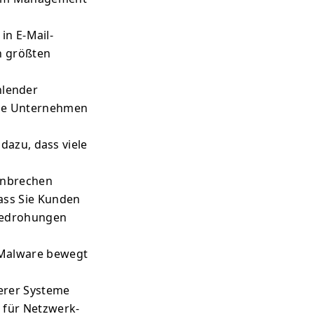
in E-Mail-
n größten
hlender
ele Unternehmen
dazu, dass viele
enbrechen
dass Sie Kunden
 Bedrohungen
 Malware bewegt
erer Systeme
 für Netzwerk-