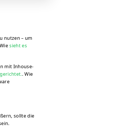
zu nutzen – um
. Wie
sieht es
en mit Inhouse-
gerichtet.
. Wie
ware
ern, sollte die
sein.