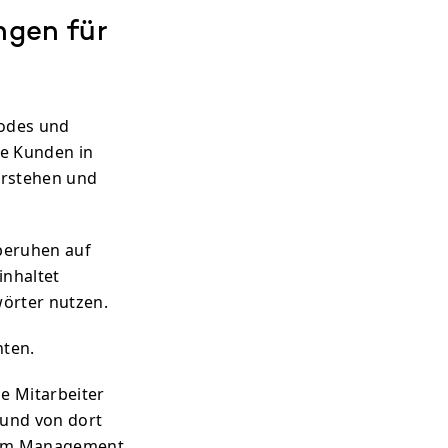
ngen für
Codes und
re Kunden in
erstehen und
beruhen auf
nhaltet
wörter nutzen.
nten.
e Mitarbeiter
 und von dort
 zum Management