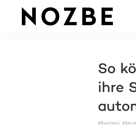
So k
ihre 
autom
#
Business
#
Secur