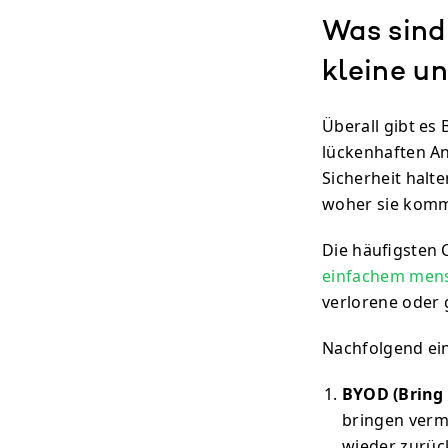
Was sind
kleine u
Überall gibt es
lückenhaften A
Sicherheit halt
woher sie kom
Die häufigsten
einfachem mens
verlorene oder 
Nachfolgend ei
BYOD (Bring 
bringen verm
wieder zurüc