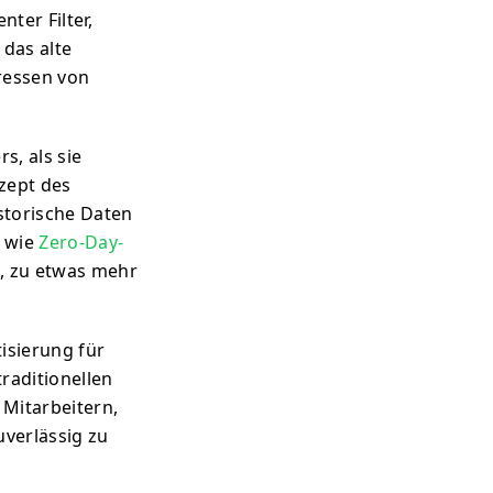
nter Filter,
das alte
dressen von
s, als sie
zept des
storische Daten
s wie
Zero-Day-
n, zu etwas mehr
isierung für
raditionellen
 Mitarbeitern,
uverlässig zu