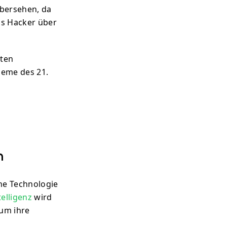
bersehen, da
ss Hacker über
ßten
leme des 21.
n
ene Technologie
telligenz
wird
 um ihre