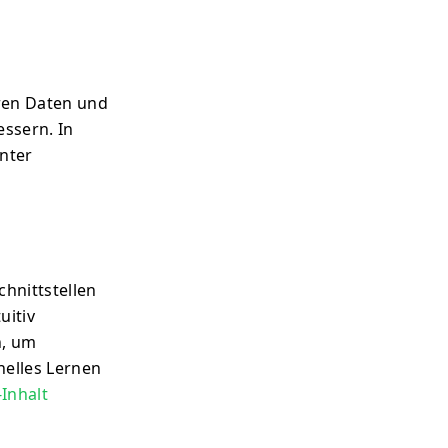
ren Daten und
ssern. In
unter
chnittstellen
uitiv
n, um
nelles Lernen
-Inhalt