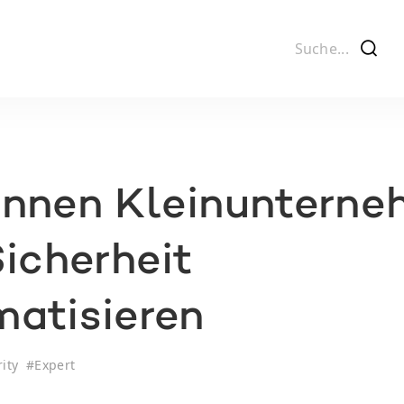
f
önnen Kleinuntern
Sicherheit
atisieren
ity
#
Expert