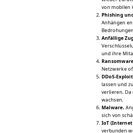
von mobilen 
Phishing und
Anhängen ent
Bedrohungen 
Anfällige Zu
Verschlüssel
und ihre Mita
Ransomware
Netzwerke of
DDoS-Exploit
lassen und zu
verlieren. D
wachsen.
Malware.
Ang
sich von schäd
IoT (Internet
verbunden we