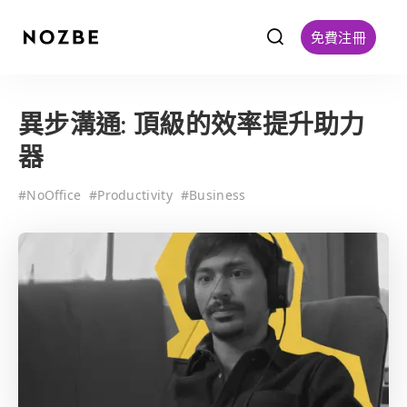
f
免費注冊
異步溝通: 頂級的效率提升助力
器
#
NoOffice
#
Productivity
#
Business