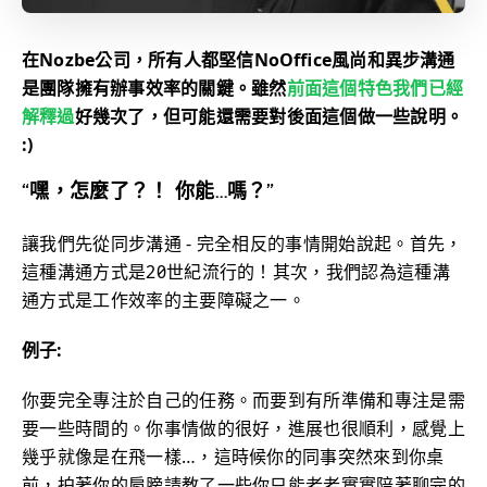
在Nozbe公司，所有人都堅信NoOffice風尚和異步溝通
是團隊擁有辦事效率的關鍵。雖然
前面這個特色我們已經
解釋過
好幾次了，但可能還需要對後面這個做一些說明。
:)
“嘿，怎麼了？！ 你能…嗎？”
讓我們先從同步溝通 - 完全相反的事情開始說起。首先，
這種溝通方式是20世紀流行的！其次，我們認為這種溝
通方式是工作效率的主要障礙之一。
例子:
你要完全專注於自己的任務。而要到有所準備和專注是需
要一些時間的。你事情做的很好，進展也很順利，感覺上
幾乎就像是在飛一樣…，這時候你的同事突然來到你桌
前，拍著你的肩膀請教了一些你只能老老實實陪著聊完的