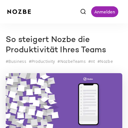
f
Anmelden
So steigert Nozbe die
Produktivität Ihres Teams
#
Business
#
Productivity
#
NozbeTeams
#
nt
#
Nozbe