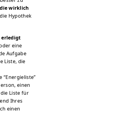
 besser zu
die wirklich
 die Hypothek
 erledigt
(oder eine
ende Aufgabe
 Liste, die
 “Energieliste”
Person, einen
ie Liste für
rend Ihres
ch einen