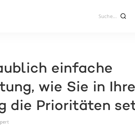
f
ublich einfache
tung, wie Sie in Ihr
g die Prioritäten se
pert