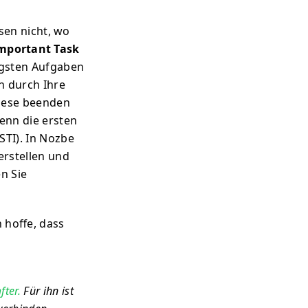
ssen nicht, wo
mportant Task
igsten Aufgaben
n durch Ihre
diese beenden
enn die ersten
STI). In Nozbe
erstellen und
n Sie
 hoffe, dass
ter.
Für ihn ist