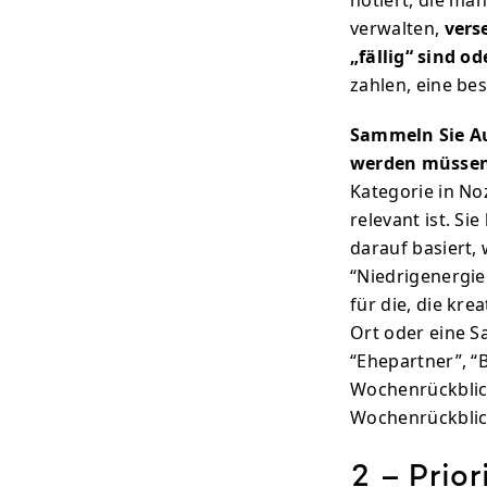
notiert, die ma
verwalten,
vers
„fällig“ sind o
zahlen, eine be
Sammeln Sie Au
werden müssen,
Kategorie in Noz
relevant ist. Si
darauf basiert,
“Niedrigenergie
für die, die kr
Ort oder eine S
“Ehepartner”, “
Wochenrückblic
Wochenrückblick
2 – Prior