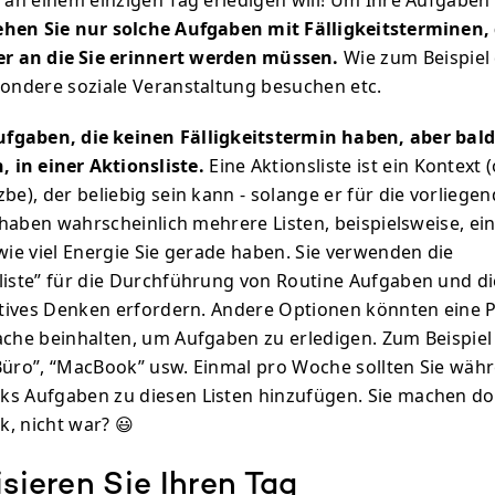
n an einem einzigen Tag erledigen will! Um Ihre Aufgaben
ehen Sie nur solche Aufgaben mit Fälligkeitsterminen, 
der an die Sie erinnert werden müssen.
Wie zum Beispiel
sondere soziale Veranstaltung besuchen etc.
fgaben, die keinen Fälligkeitstermin haben, aber bald
 in einer Aktionsliste.
Eine Aktionsliste ist ein Kontext 
be), der beliebig sein kann - solange er für die vorlieg
e haben wahrscheinlich mehrere Listen, beispielsweise, eine
 wie viel Energie Sie gerade haben. Sie verwenden die
liste” für die Durchführung von Routine Aufgaben und die
eatives Denken erfordern. Andere Optionen könnten eine 
ache beinhalten, um Aufgaben zu erledigen. Zum Beispiel d
Büro”, “MacBook” usw. Einmal pro Woche sollten Sie wäh
ks Aufgaben zu diesen Listen hinzufügen. Sie machen do
, nicht war? 😃
isieren Sie Ihren Tag