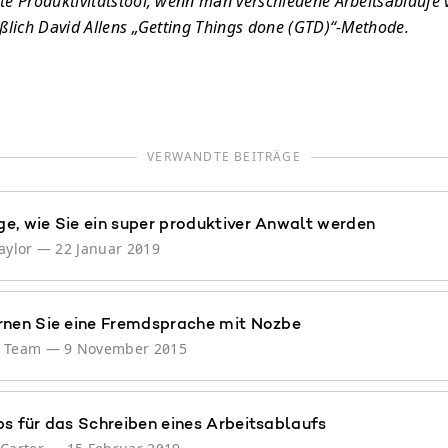
te Produktivitätstool, wenn man verschiedene Arbeitsabläufe
eßlich David Allens „Getting Things done (GTD)“-Methode.
VERWANDTE BEITRÄGE
e, wie Sie ein super produktiver Anwalt werden
aylor
—
22 Januar 2019
rnen Sie eine Fremdsprache mit Nozbe
e Team
—
9 November 2015
ps für das Schreiben eines Arbeitsablaufs