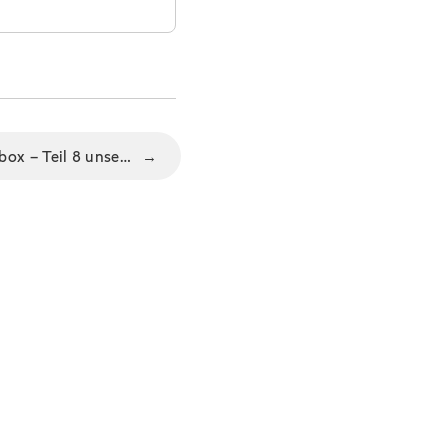
So arbeiten Sie mit Ihrer Inbox – Teil 8 unserer monatlichen FAQ-Blogpost-Serie
→