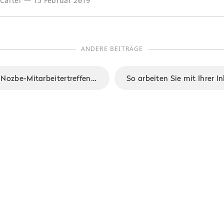
 Carter
—
15 Februar 2019
ANDERE BEITRÄGE
Ob wir Spaß beim Nozbe-Mitarbeitertreffen hatten? Sehen Sie selbst