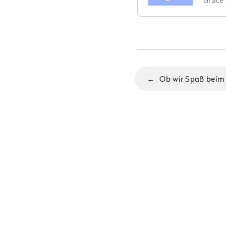
Grace
←