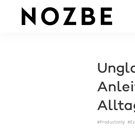
Ungla
Anlei
Allta
#
Productivity
#
Ex