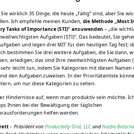
 Sie wirklich 35 Dinge, die heute „fällig“ sind, aber Sie wi
llen. Ich empfehle meinen Kunden,
die Methode „Most I
ary Tasks of Importance (STI)“ anzuwenden
– „die wicht
 zweitwichtigsten Aufgaben (STI)“. Das bedeutet, Sie gehe
 Aufgaben und legen drei MIT für den heutigen Tag fest; 
ach bestimmen Sie drei weitere Aufgaben, die Sie dann, w
ben, erledigen; das sind Ihre zweitwichtigsten Aufgaben (
 sehr leicht tun, indem Sie Kategorien mit diesen Namen 
end den Aufgaben zuweisen. In der Prioritätenliste könne
ltern, um nur diese Kategorien zu sehen.
r Hindernisse auf, wenn man produktiv sein möchte. Ich
pps Ihnen bei der Bewältigung der täglichen
herausforderungen helfen werden.
rett
– Präsident von
Productivity Grid, LLC
und
Nozbe-Botschaf