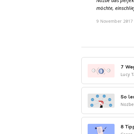
Nozbe das perfek
möchte, einschli
9 November 2017
7 Weg
Lucy T
So le
Nozb
8 Tip