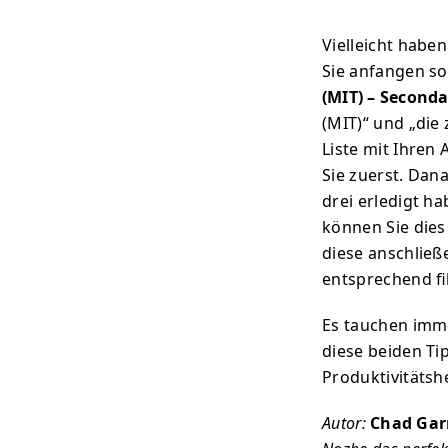
Vielleicht haben
Sie anfangen so
(MIT) – Second
(MIT)“ und „die
Liste mit Ihren
Sie zuerst. Dan
drei erledigt ha
können Sie dies
diese anschließ
entsprechend fi
Es tauchen imme
diese beiden Ti
Produktivitäts
Autor:
Chad Gar