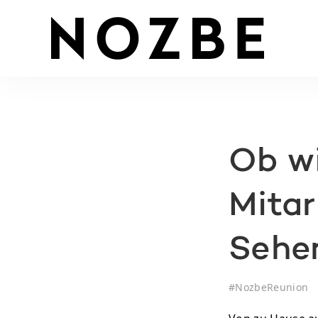
Ob w
Mitar
Sehen
#
NozbeReunion