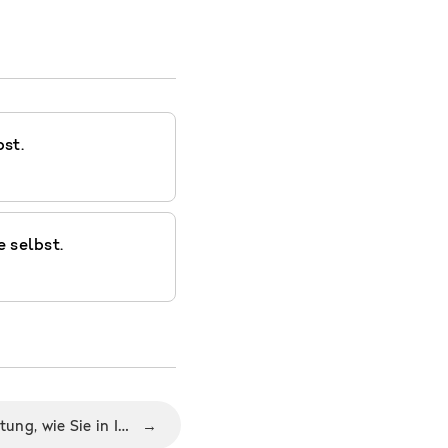
st.
 selbst.
Unglaublich einfache Anleitung, wie Sie in Ihrem Alltag die Prioritäten setzen
→