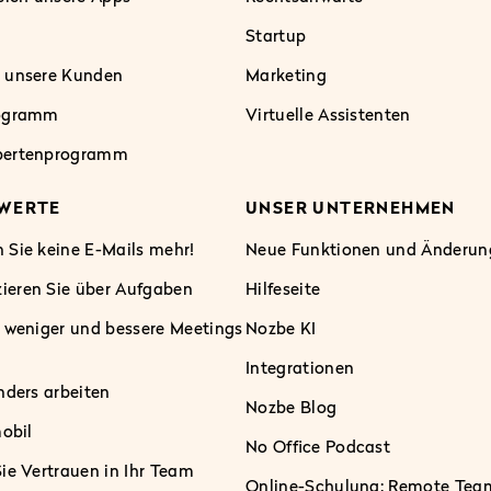
Startup
 unsere Kunden
Marketing
rogramm
Virtuelle Assistenten
pertenprogramm
 WERTE
UNSER UNTERNEHMEN
 Sie keine E-Mails mehr!
Neue Funktionen und Änderun
eren Sie über Aufgaben
Hilfeseite
e weniger und bessere Meetings
Nozbe KI
Integrationen
nders arbeiten
Nozbe Blog
mobil
No Office Podcast
ie Vertrauen in Ihr Team
Online-Schulung: Remote Tea