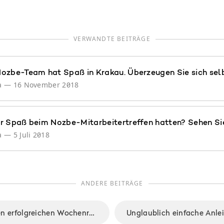
VERWANDTE BEITRÄGE
ozbe-Team hat Spaß in Krakau. Überzeugen Sie sich selb
a
—
16 November 2018
r Spaß beim Nozbe-Mitarbeitertreffen hatten? Sehen Sie
a
—
5 Juli 2018
ANDERE BEITRÄGE
So mache ich einen erfolgreichen Wochenrückblick und gewinne wertvolle Zeit