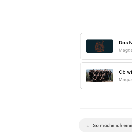
Das N
Magd
Ob wi
Magd
←