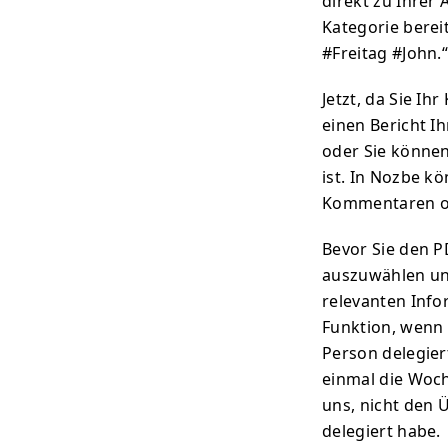
direkt zu Ihrer
Kategorie bereit
#Freitag #John.
Jetzt, da Sie I
einen Bericht Ih
oder Sie können
ist. In Nozbe k
Kommentaren ode
Bevor Sie den P
auszuwählen und
relevanten Info
Funktion, wenn
Person delegie
einmal die Woche
uns, nicht den Ü
delegiert habe.