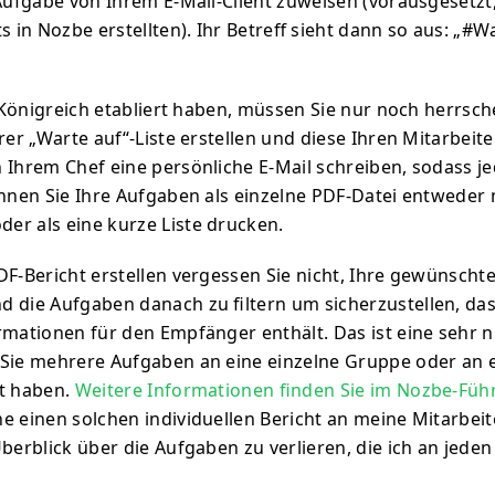
 Aufgabe von Ihrem E-Mail-Client zuweisen (vorausgesetzt,
s in Nozbe erstellten). Ihr Betreff sieht dann so aus: „#W
“
hr Königreich etabliert haben, müssen Sie nur noch herrsc
rer „Warte auf“-Liste erstellen und diese Ihren Mitarbeit
 Ihrem Chef eine persönliche E-Mail schreiben, sodass je
önnen Sie Ihre Aufgaben als einzelne PDF-Datei entweder 
r als eine kurze Liste drucken.
DF-Bericht erstellen vergessen Sie nicht, Ihre gewünscht
 die Aufgaben danach zu filtern um sicherzustellen, dass
rmationen für den Empfänger enthält. Das ist eine sehr n
 Sie mehrere Aufgaben an eine einzelne Gruppe oder an 
rt haben.
Weitere Informationen finden Sie im Nozbe-Führ
 einen solchen individuellen Bericht an meine Mitarbeite
berblick über die Aufgaben zu verlieren, die ich an jeden