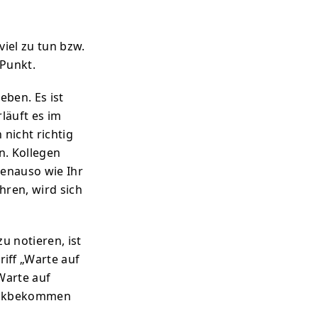
iel zu tun bzw.
 Punkt.
eben. Es ist
rläuft es im
nicht richtig
n. Kollegen
enauso wie Ihr
hren, wird sich
 notieren, ist
riff „Warte auf
„Warte auf
urückbekommen