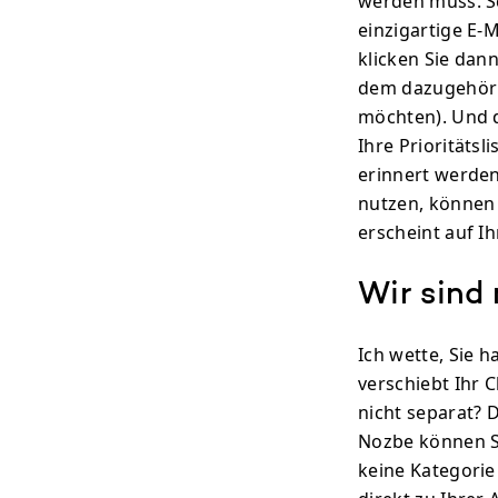
werden muss. Sc
einzigartige E-M
klicken Sie dann
dem dazugehöri
möchten). Und d
Ihre Prioritätsl
erinnert werde
nutzen, können 
erscheint auf Ihr
Wir sind 
Ich wette, Sie 
verschiebt Ihr 
nicht separat? D
Nozbe können Si
keine Kategorie