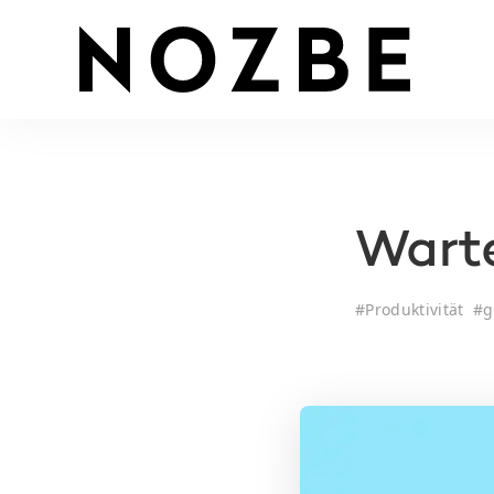
Wart
#
Produktivität
#
g