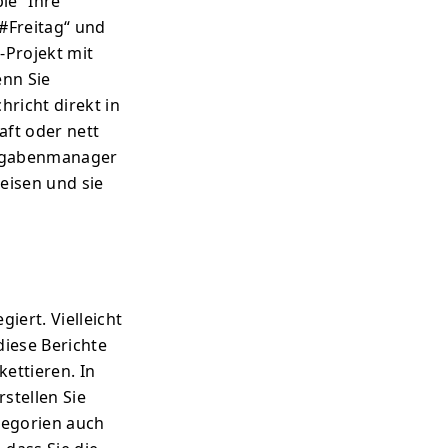
ie“ Ihre
 #Freitag“ und
-Projekt mit
enn Sie
hricht direkt in
aft oder nett
ufgabenmanager
eisen und sie
iert. Vielleicht
diese Berichte
kettieren. In
stellen Sie
ategorien auch