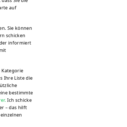
 dass Sie die
arte auf
hen. Sie können
ern schicken
der informiert
mit
e Kategorie
 Ihre Liste die
ützliche
eine bestimmte
er.
Ich schicke
r – das hilft
 einzelnen