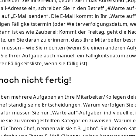
hreiben Sie Ihre E-Mail, geben Sie in das Adressfeld „Kop
ail-Adresse ein, schreiben Sie in den Betreff „#Warte auf
 auf „E-Mail senden“. Die E-Mail kommt in Ihr „Warte auf“
gen Fälligkeitstermin (oder Weiterverfolgungsdatum, w
ann ist es wie Zauberei: Kommt der Freitag, geht die Nac
iste, um Sie daran zu erinnern, dass Ihre Mitarbeiter bestr
n müssen – wie Sie möchten (wenn Sie einen anderen A
Sie Ihrer Aufgabe auch manuell ein Fälligkeitsdatum zuw
er Fälligkeitsliste, wenn sie fällig ist).
noch nicht fertig!
haben mehrere Aufgaben an Ihre Mitarbeiter/Kollegen deleg
Chef ständig seine Entscheidungen. Warum verfolgen Sie 
afür müssen Sie nur „Warte auf“-Aufgaben individuell eti
e sie zu voreingestellten Kategorien zuweisen. Warum er
 für Ihren Chef, nennen wir sie z.B. „John“. Sie können K