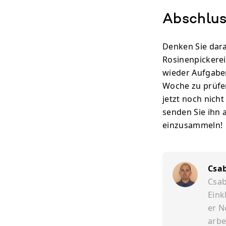
Abschlus
Denken Sie daran
Rosinenpickerei
wieder Aufgaben
Woche zu prüfen
jetzt noch nicht
senden Sie ihn a
einzusammeln!
Csa
Csab
Eink
er N
arbe