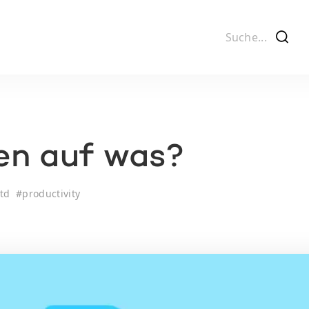
f
en auf was?
td
#
productivity