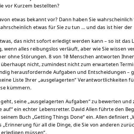
Sie vor Kurzem bestellten?
on etwas bekannt vor? Dann haben Sie wahrscheinlich v
hrscheinlich etwas für Sie zu tun … und das ist hier der
twas, das nicht sofort erledigt werden kann – so ist das L
, wenn alles reibungslos verläuft, aber wie Sie wissen ve
er ohne Störungen. 8 von 10 Menschen antworten Ihnen 
überhaupt nicht, zumindest nicht zum erwarteten Termi
ändig herausfordernde Aufgaben und Entscheidungen – g
keine Liste Ihrer „ausgelagerten“ Verantwortlichkeiten fü
ese kümmern.
eht, seine „ausgelagerten Aufgaben“ zu bewerten und zu
e auf“ ein echter Lebensretter. David Allen führte den Beg
n seinem Buch „Getting Things Done“ ein. Allen definiert 
als „Erinnerung für all die Dinge, die Sie von anderen z
 erledigen müssen“.