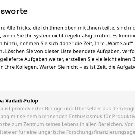
sworte
: Alle Tricks, die ich Ihnen oben mit Ihnen teilte, sind ni
, wenn Sie Ihr System nicht regelmäßig prüfen. Es kom
 hinzu, nehmen Sie sich daher die Zeit, Ihre „Warte auf“-
. Löschen Sie von dieser Liste beendete Aufgaben, verfol
 gelieferte Aufgaben weiter, erstellen Sie vielleicht einen 
n Ihre Kollegen. Warten Sie nicht – es ist Zeit, die Aufga
ba Vadadi-Fulop
a ist promovierter Biologe und Übersetzer aus dem Engli
lang mit seinem brennenden Enthusiasmus für Produktiv
ozbe zum Zentrum seines Lebens in allen Bereichen. Vo
itete er für eine ungarische Forschungsfinanzierungsage