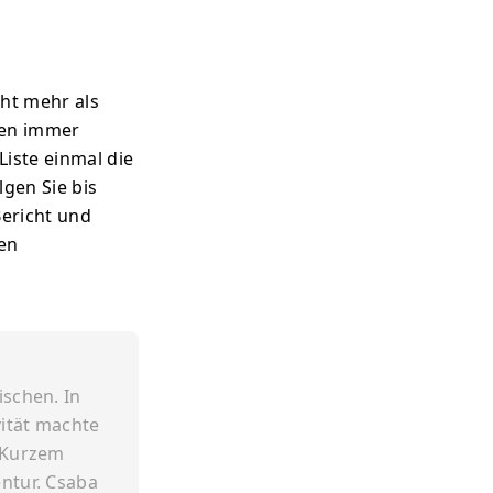
cht mehr als
men immer
Liste einmal die
gen Sie bis
Bericht und
ben
schen. In
ität machte
r Kurzem
ntur. Csaba