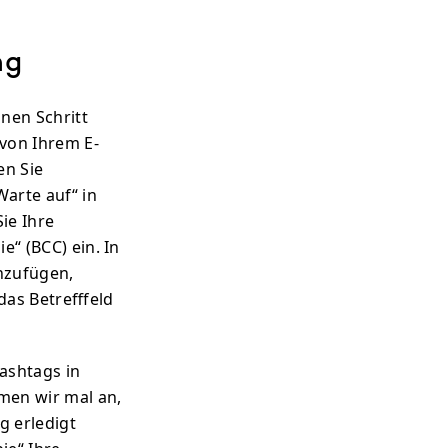
ng
nen Schritt
von Ihrem E-
en Sie
Warte auf“ in
ie Ihre
e“ (BCC) ein. In
nzufügen,
as Betrefffeld
ashtags in
men wir mal an,
g erledigt