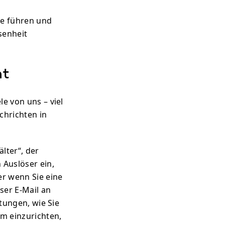
te führen und
senheit
nt
le von uns – viel
chrichten in
lter“, der
 Auslöser ein,
r wenn Sie eine
ser E-Mail an
itungen, wie Sie
em einzurichten,