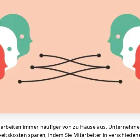
 arbeiten immer häufiger von zu Hause aus. Unternehm
eitskosten sparen, indem Sie Mitarbeiter in verschiede