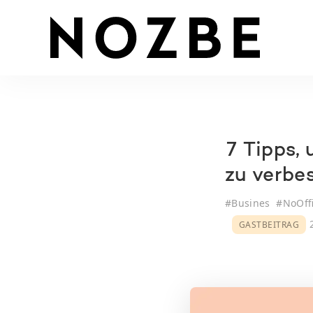
7 Tipps,
zu verbe
#
Busines
#
NoOff
2
GASTBEITRAG