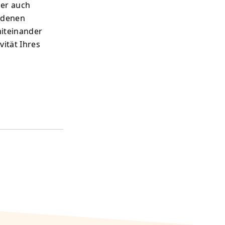
ber auch
iedenen
miteinander
vität Ihres