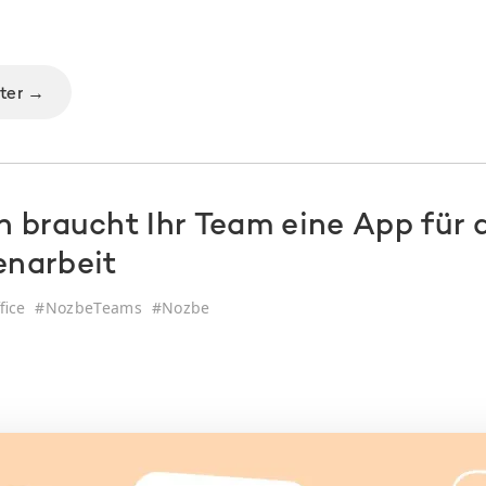
iter →
 braucht Ihr Team eine App für 
narbeit
fice
#
NozbeTeams
#
Nozbe