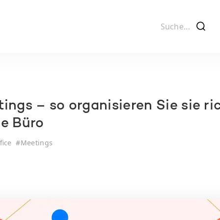
f
ngs – so organisieren Sie sie ri
e Büro
fice
#
Meetings