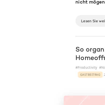
nicht mögen?
Lesen Sie we
So organi
Homeoffi
#
Productivity
#
No
2
GASTBEITRAG