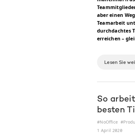
Teammitglieder
aber einen Weg,
Teamarbeit unt
durchdachtes To
erreichen – gle
Lesen Sie we
So arbeit
besten T
#
NoOffice
#
Produ
1 April 2020