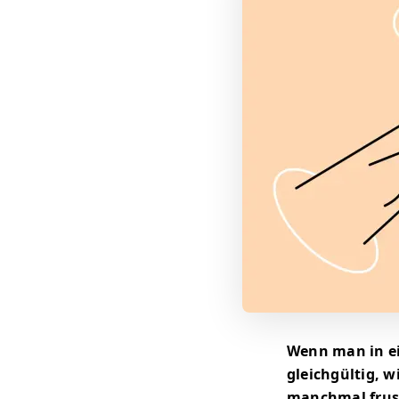
Wenn man in ei
gleichgültig, w
manchmal frust