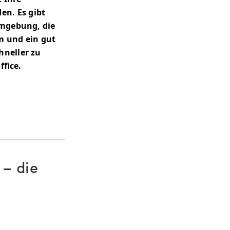
en. Es gibt
Umgebung, die
m und ein gut
hneller zu
ffice.
 – die