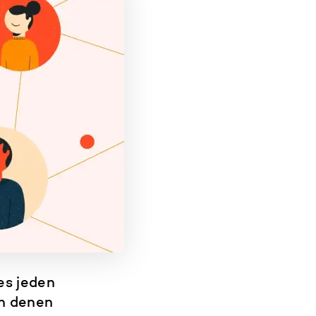
es jeden
n denen