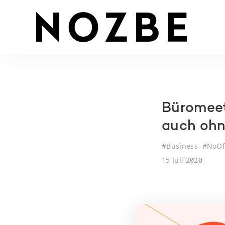
Büromeeti
auch ohn
#
Business
#
NoOf
15 Juli 2020