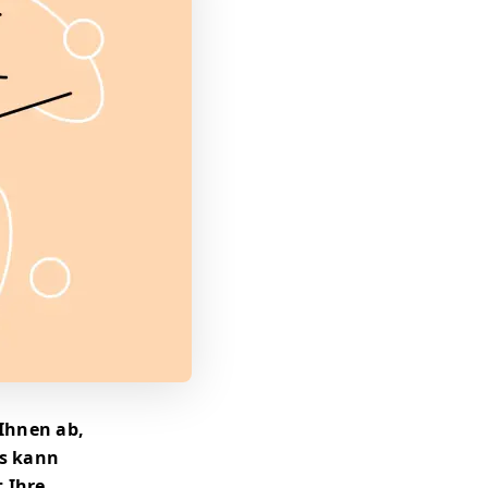
Ihnen ab,
as kann
 Ihre