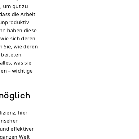
, um gut zu
ass die Arbeit
 unproduktiv
ann haben diese
, wie sich deren
n Sie, wie deren
beiteten,
alles, was sie
en – wichtige
 möglich
izienz; hier
 ansehen
und effektiver
 ganzen Welt