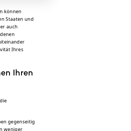
en können
nen Staaten und
ber auch
iedenen
miteinander
vität Ihres
hen Ihren
die
ben gegenseitig
an weniger