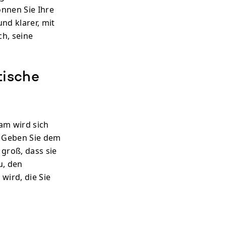
önnen Sie Ihre
und klarer, mit
ch, seine
tische
eam wird sich
. Geben Sie dem
 groß, dass sie
u, den
 wird, die Sie