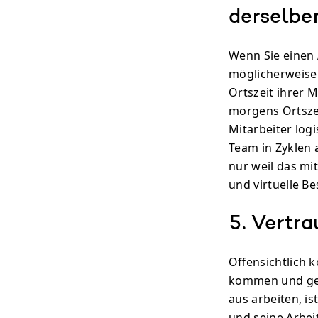
derselbe
Wenn Sie einen 
möglicherweise 
Ortszeit ihrer 
morgens Ortszei
Mitarbeiter logi
Team in Zyklen a
nur weil das mi
und virtuelle B
5. Vertra
Offensichtlich 
kommen und geh
aus arbeiten, is
und seine Arbei