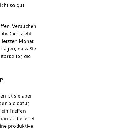
icht so gut
 offen. Versuchen
ließlich zieht
m letzten Monat
 sagen, dass Sie
arbeiter, die
in
en ist sie aber
gen Sie dafür,
 ein Treffen
man vorbereitet
eine produktive