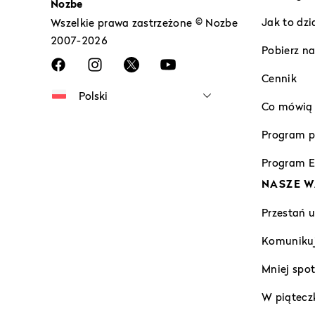
Nozbe
Jak to dzi
Wszelkie prawa zastrzeżone © Nozbe
2007-2026
Pobierz na
Cennik
Co mówią n
Program p
Program E
NASZE W
Przestań 
Komunikuj
Mniej spo
W piąteczk