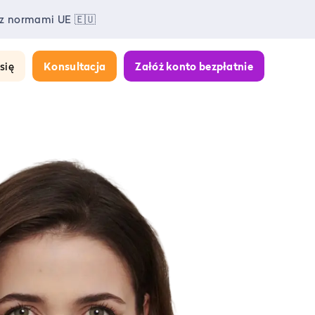
 z normami UE 🇪🇺
się
Konsultacja
Załóż konto bezpłatnie