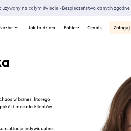
kt używany na całym świecie • Bezpieczeństwo danych zgodne
 Nozbe
Jak to działa
Pobierz
Cennik
Zaloguj 
ka
haos w biznes, którego
spokój i moc dla klientów
konsultacje indywidualne.