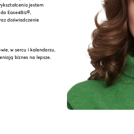
wykształcenia jestem
oda Ease4Biz©,
raz doświadczenie
ie, w sercu i kalendarzu,
eniają biznes na lepsze.