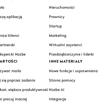
ała
Nieruchomości
szą aplikację
Prawnicy
Startup
asi klienci
Marketing
artnerski
Wirtualni asystenci
kspercki Nozbe
Przedsiębiorczynie i liderki
ARTOŚCI
INNE MATERIAŁY
używać maila
Nowe funkcje i usprawnienia
 się poprzez zadania
Strona pomocy
tkań, większa produktywność
Nozbe AI
i pracuj inaczej
Integracje