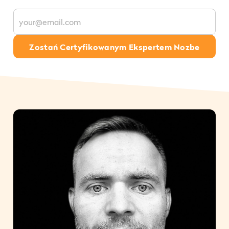
Zostań Certyfikowanym Ekspertem Nozbe