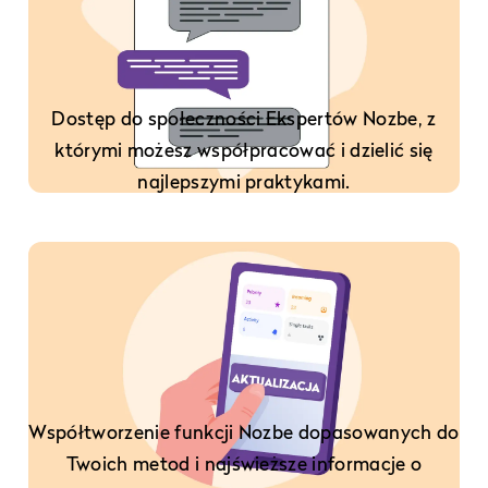
Dostęp do społeczności Ekspertów Nozbe, z
którymi możesz współpracować i dzielić się
najlepszymi praktykami.
Współtworzenie funkcji Nozbe dopasowanych do
Twoich metod i najświeższe informacje o