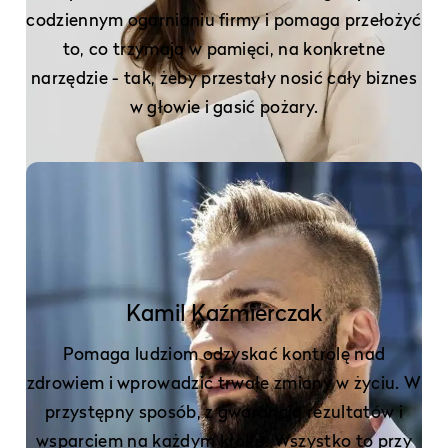
codziennym ogarnianiu firmy i pomaga przełożyć
to, co trzymają w pamięci, na konkretne
narzędzie - tak, żeby przestały nosić cały biznes
w głowie i gasić pożary.
Kamil Kaźmierczak
Pomaga ludziom odzyskać kontrolę nad
zdrowiem i wprowadzić trwałe zmiany w życiu. W
przystępny sposób, z gwarancją rezultatów i
wsparciem na każdym kroku. Wszystko to przy