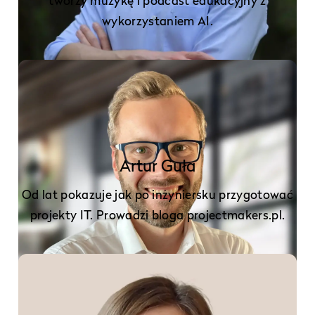
tworzy muzykę i podcast edukacyjny z
wykorzystaniem AI.
Artur Guła
Od lat pokazuje jak po inżyniersku przygotować
projekty IT. Prowadzi bloga projectmakers.pl.