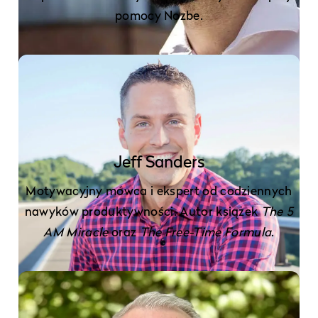
pomocy Nozbe.
Jeff Sanders
Motywacyjny mówca i ekspert od codziennych
nawyków produktywności. Autor książek
The 5
AM Miracle
oraz
The Free-Time Formula
.