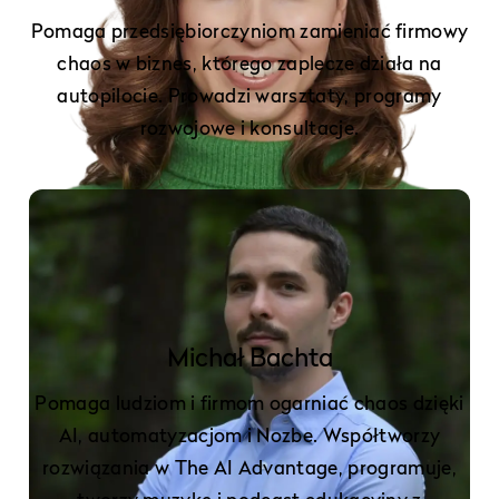
Pomaga przedsiębiorczyniom zamieniać firmowy
chaos w biznes, którego zaplecze działa na
autopilocie. Prowadzi warsztaty, programy
rozwojowe i konsultacje.
Michał Bachta
Pomaga ludziom i firmom ogarniać chaos dzięki
AI, automatyzacjom i Nozbe. Współtworzy
rozwiązania w The AI Advantage, programuje,