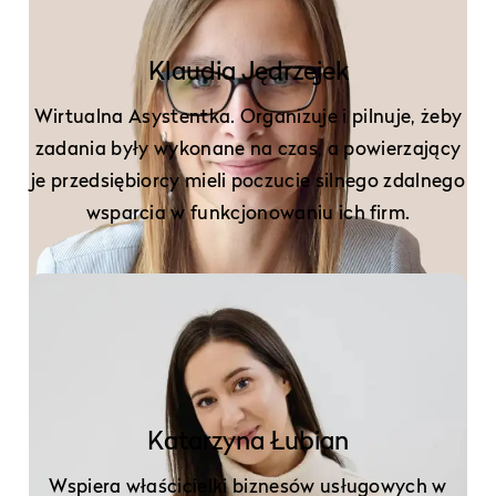
Klaudia Jędrzejek
Wirtualna Asystentka. Organizuje i pilnuje, żeby
zadania były wykonane na czas, a powierzający
je przedsiębiorcy mieli poczucie silnego zdalnego
wsparcia w funkcjonowaniu ich firm.
Katarzyna Łubian
Wspiera właścicielki biznesów usługowych w