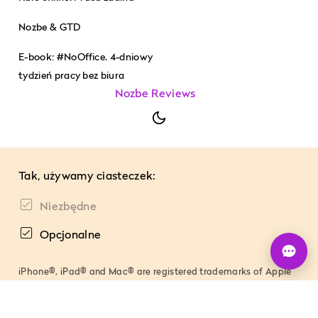
Nozbe & GTD
E-book: #NoOffice. 4-dniowy
tydzień pracy bez biura
Nozbe Reviews
Tak, używamy ciasteczek:
Niezbędne
Opcjonalne
U
iPhone®, iPad® and Mac® are registered trademarks of Apple
Inc., Android® is a registered trademark of Google Inc. and all
other registered trademarks or trademarks are property of their