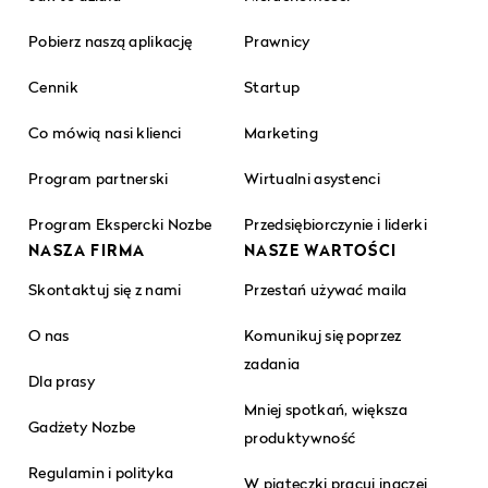
Pobierz naszą aplikację
Prawnicy
Cennik
Startup
Co mówią nasi klienci
Marketing
Program partnerski
Wirtualni asystenci
Program Ekspercki Nozbe
Przedsiębiorczynie i liderki
NASZA FIRMA
NASZE WARTOŚCI
Skontaktuj się z nami
Przestań używać maila
O nas
Komunikuj się poprzez
zadania
Dla prasy
Mniej spotkań, większa
Gadżety Nozbe
produktywność
Regulamin i polityka
W piąteczki pracuj inaczej