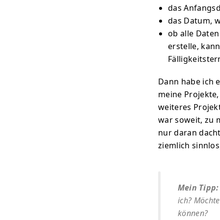
das Anfangsd
das Datum, wa
ob alle Daten
erstelle, kan
Fälligkeitste
Dann habe ich e
meine Projekte, 
weiteres Projek
war soweit, zu 
nur daran dach
ziemlich sinnlos
Mein Tipp:
ich? Möchte
können?