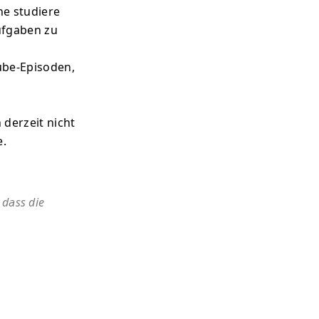
ne studiere
ufgaben zu
ube-Episoden,
 derzeit nicht
e.
 dass die