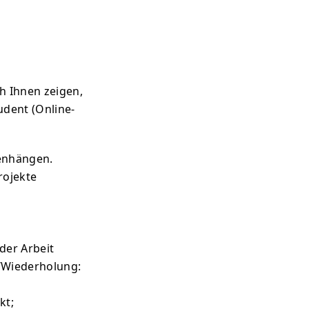
h Ihnen zeigen,
udent (Online-
menhängen.
rojekte
der Arbeit
/Wiederholung:
kt;