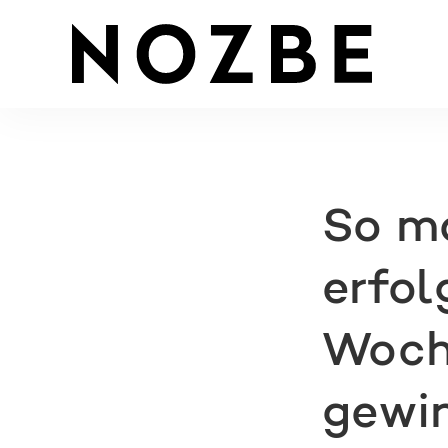
So m
erfol
Woch
gewin