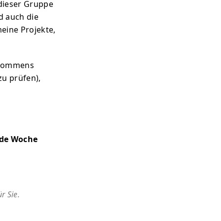
 dieser Gruppe
d auch die
meine Projekte,
nkommens
zu prüfen),
jede Woche
r Sie.