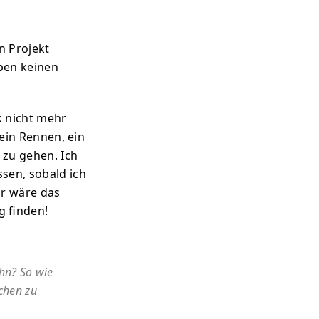
n Projekt
aben keinen
k nicht mehr
 ein Rennen, ein
 zu gehen. Ich
sen, sobald ich
r wäre das
g finden!
hn? So wie
chen zu