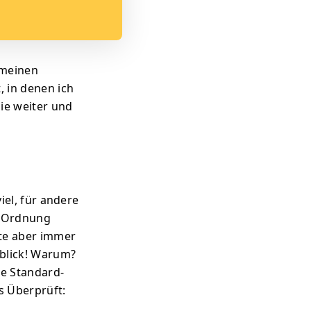
 meinen
 in denen ich
ie weiter und
viel, für andere
in Ordnung
ste aber immer
kblick! Warum?
ne Standard-
s Überprüft: