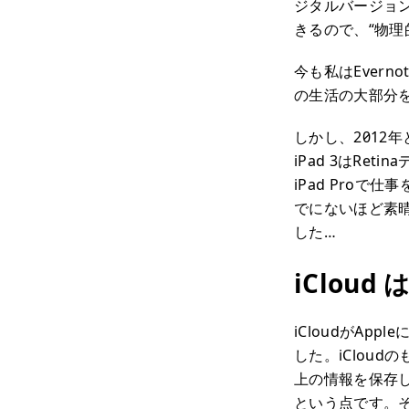
ジタルバージョ
きるので、“物
今も私はEver
の生活の大部分
しかし、2012
iPad 3はRe
iPad Proで
でにないほど素晴
した…
iClou
iCloudがAp
した。iCloud
上の情報を保存
という点です。そ