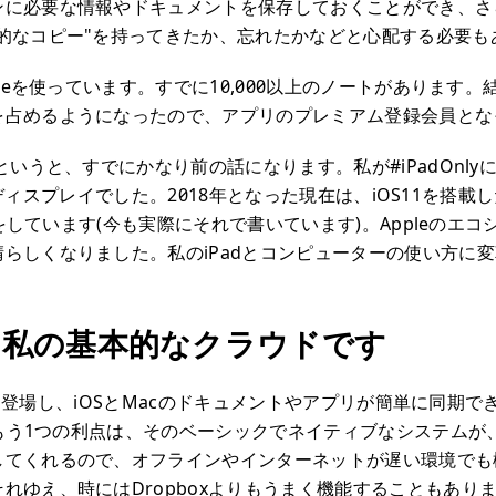
ンに必要な情報やドキュメントを保存しておくことができ、さ
理的なコピー"を持ってきたか、忘れたかなどと心配する必要も
noteを使っています。すでに10,000以上のノートがあります
を占めるようになったので、アプリのプレミアム登録会員とな
年というと、すでにかなり前の話になります。私が#iPadOnl
tinaディスプレイでした。2018年となった現在は、iOS11を搭載し
仕事をしています(今も実際にそれで書いています)。Appleのエ
らしくなりました。私のiPadとコンピューターの使い方に
d は私の基本的なクラウドです
pleに登場し、iOSとMacのドキュメントやアプリが簡単に同期
のもう1つの利点は、そのベーシックでネイティブなシステムが、iP
してくれるので、オフラインやインターネットが遅い環境でも
れゆえ、時にはDropboxよりもうまく機能することもあり