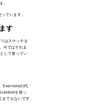
です。
使っています。
います
プリはスケッチを
、今ではそれま
りとして使ってい
ernoteの代
anbotを使っ
うまでもないです