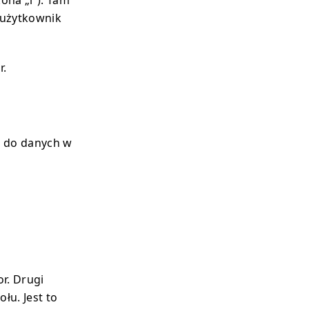
ona „i”). Tam
 użytkownik
r.
 do danych w
r. Drugi
łu. Jest to