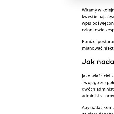
Witamy w kolejn
kwestie najczęś
wpis poświęcon
członkowie zes
Poniżej postara
mianować niekt
Jak nada
Jako właścicie
Twojego zespoł
dwóch administr
administratoró
Aby nadać komuś