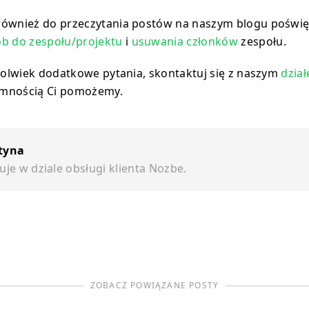
również do przeczytania postów na naszym blogu poświ
ób do zespołu/projektu
i
usuwania członków
zespołu.
ekolwiek dodatkowe pytania, skontaktuj się z naszym
dzia
jemnością Ci pomożemy.
tyna
uje w dziale obsługi klienta Nozbe.
ZOBACZ POWIĄZANE POSTY