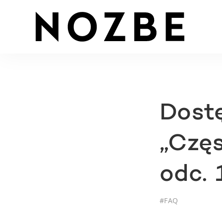
Dost
„Czę
odc. 
#
FAQ