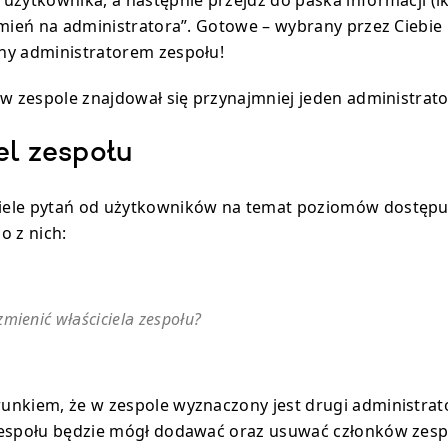
użytkownika, a następnie przejdź do paska informacji (ik
Zmień na administratora”. Gotowe – wybrany przez Ciebie
ny administratorem zespołu!
 w zespole znajdował się przynajmniej jeden administrato
el zespołu
ele pytań od użytkowników na temat poziomów dostępu
o z nich:
mienić właściciela zespołu?
nkiem, że w zespole wyznaczony jest drugi administrato
espołu będzie mógł dodawać oraz usuwać członków zespo