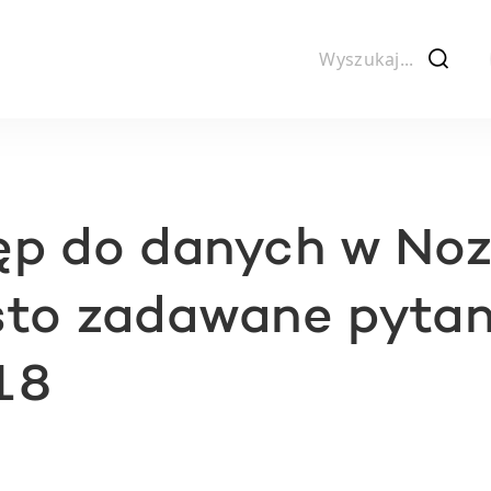
f
ęp do danych w No
sto zadawane pytan
18