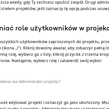
zcza wtedy, gdy Ty zechcesz opuścić zespół. Drugi admini
icielem projektów, jeśli zaznaczy tę opcję podczas usuwa
niać role użytkowników w projek
wszystkich użytkowników zaproszonych do projektu, prze
 (ikona „i”). Kliknij dowolny awatar, aby zobaczyć pełną l
ną rolę, wybierz go z listy, kliknij przycisk z trzema kr
ronie. Następnie, wybierz rolę i zatwierdź swój wybór.
nienia ma Administrator projektu?
oże edytować projekt i oznaczyć go jako ukończony. Mo
wać osoby z projektu. Administrator może uczestniczyć w