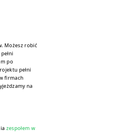
w. Możesz robić
 pełni
tem po
rojektu pełni
 w firmach
wyjeżdzamy na
nia
zespołem w