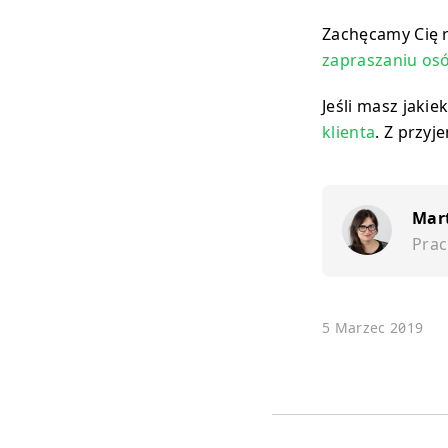
Zachęcamy Cię 
zapraszaniu os
Jeśli masz jaki
klienta
. Z przy
Mar
Prac
5 Marzec 2019