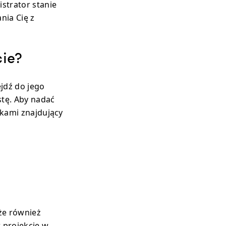
strator stanie
nia Cię z
cie?
jdź do jego
istę. Aby nadać
opkami znajdujący
że również
 projekcie w