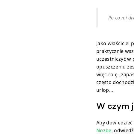
Po co mi dr
Jako właściciel
praktycznie wsz
uczestniczyć w 
opuszczeniu zes
więc rolę „zapa
często dochodz
urlop…
W czym 
Aby dowiedzieć 
Nozbe
, odwied