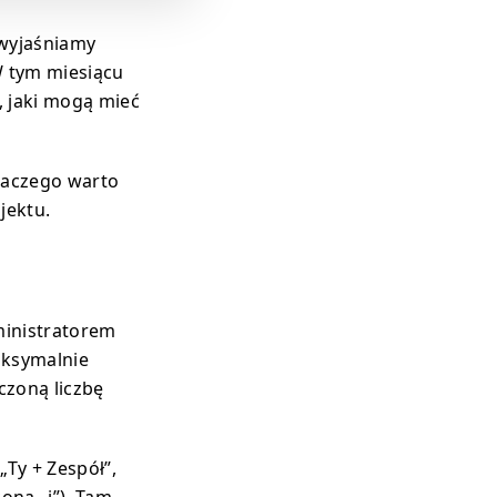
 wyjaśniamy
W tym miesiącu
 jaki mogą mieć
dlaczego warto
jektu.
ministratorem
aksymalnie
czoną liczbę
Ty + Zespół”,