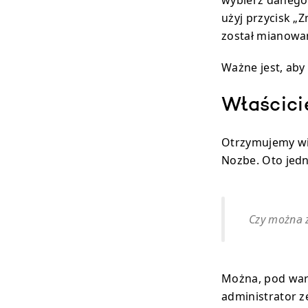
wybierz danego 
użyj przycisk „
został mianowa
Ważne jest, aby
Właścici
Otrzymujemy wi
Nozbe. Oto jedn
Czy można z
Można, pod waru
administrator z