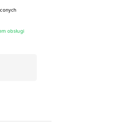
ęconych
łem obsługi