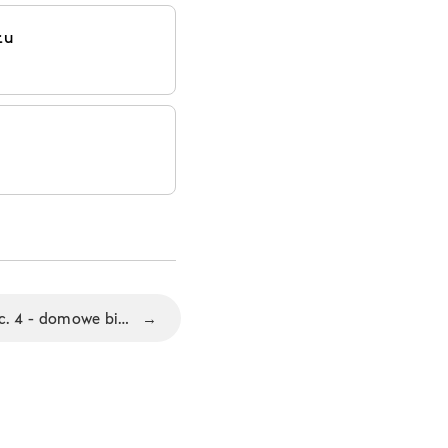
łu
Podcast “Nie Ma Biura“ odc. 4 - domowe biuro Michała
→