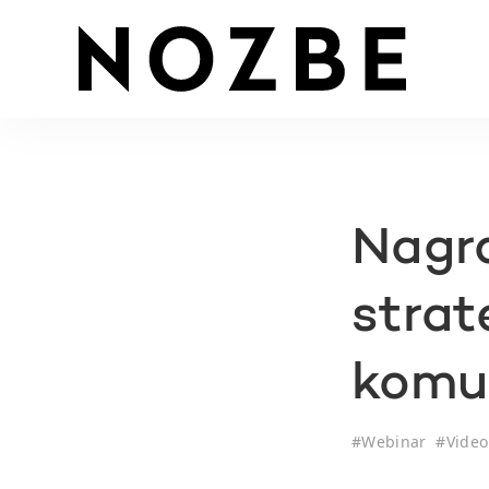
Nagra
strat
komun
#
Webinar
#
Video