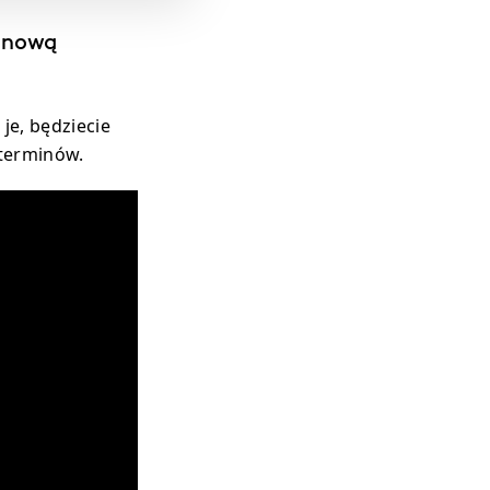
o nową
je, będziecie
 terminów.