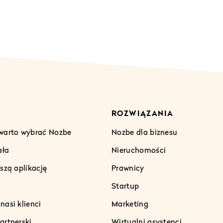
ROZWIĄZANIA
warto wybrać Nozbe
Nozbe dla biznesu
ała
Nieruchomości
szą aplikację
Prawnicy
Startup
asi klienci
Marketing
artnerski
Wirtualni asystenci