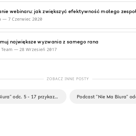
nie webinaru: jak zwiększyć efektywność małego zespo
a
—
7 Czerwiec 2020
muj największe wyzwania z samego rana
e Team
—
28 Wrzesień 2017
ZOBACZ INNE POSTY
Podcast “Nie Ma Biura“ odc. 5 - 17 przykazań o pracy cz. 1