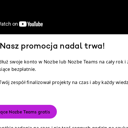
! Nasz promocja nadal trwa!
łuż swoje konto w Nozbe lub Nozbe Teams na cały rok i 
iące bezpłatnie.
 Twój zespół finalizował projekty na czas i aby każdy wiedz
iące Nozbe Teams gratis
zystkie zadania na czas i nie trać cennych godzin na szu