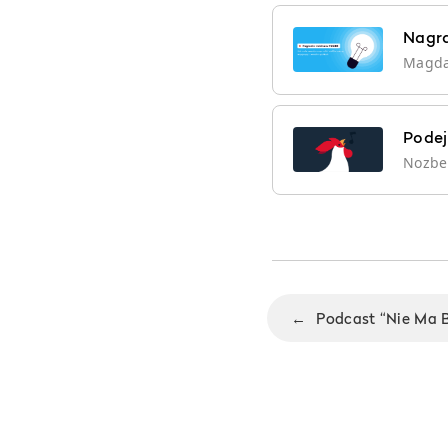
Nagra
Magd
Podej
Nozb
←