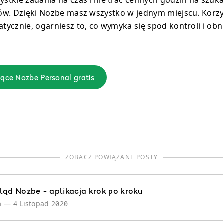
ików. Dzięki Nozbe masz wszystko w jednym miejscu. Korzy
atycznie, ogarniesz to, co wymyka się spod kontroli i obn
iące Nozbe Personal gratis
ZOBACZ POWIĄZANE POSTY
ląd Nozbe - aplikacja krok po kroku
a
—
4 Listopad 2020