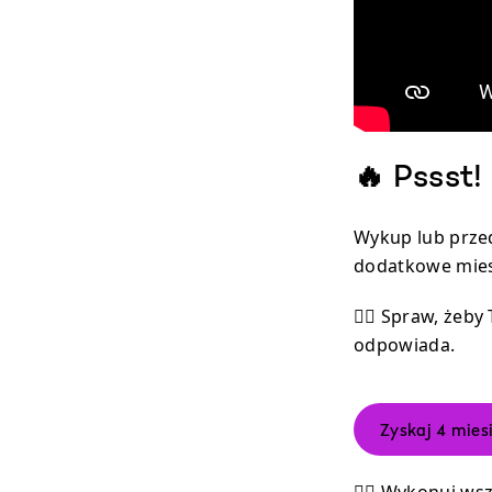
🔥 Pssst
Wykup lub przed
dodatkowe mies
👉🏾 Spraw, żeby
odpowiada.
Zyskaj 4 mies
👉🏾 Wykonuj ws