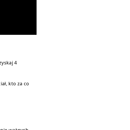
zyskaj 4
iał, kto za co
kanie ważnych