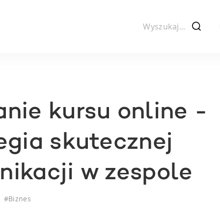
f
nie kursu online -
egia skutecznej
ikacji w zespole
#
Biznes