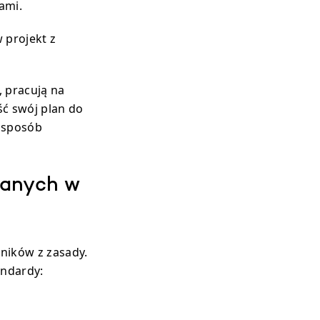
ami.
 projekt z
, pracują na
ść swój plan do
y sposób
danych w
ników z zasady.
andardy: