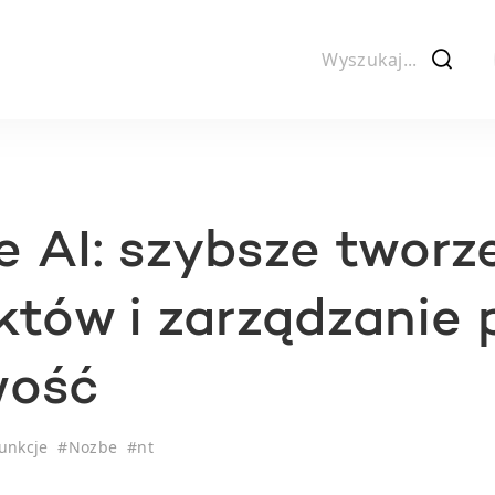
f
 AI: szybsze tworz
któw i zarządzanie 
wość
unkcje
#
Nozbe
#
nt