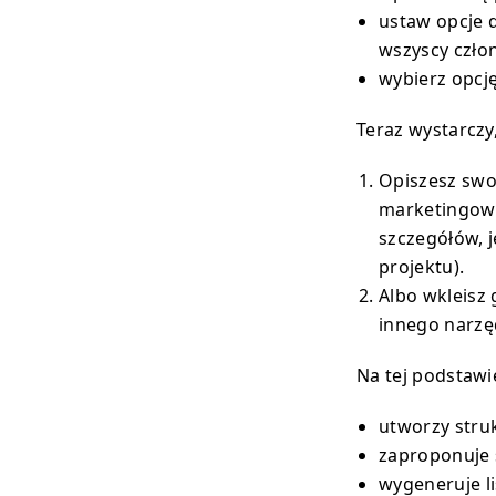
ustaw opcje d
wszyscy czło
wybierz opcj
Teraz wystarczy,
Opiszesz swo
marketingową
szczegółów, 
projektu).
Albo wkleisz
innego narzęd
Na tej podstawi
utworzy struk
zaproponuje 
wygeneruje li