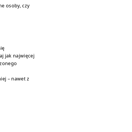
ne osoby, czy
ię
j jak najwięcej
rzonego
iej – nawet z