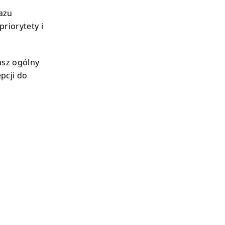
azu
riorytety i
asz ogólny
pcji do