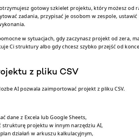
trzymujesz gotowy szkielet projektu, który możesz od r
tować zadania, przypisać je osobom w zespole, ustawić p
wykonania.
pomocne w sytuacjach, gdy zaczynasz projekt od zera, m
kuje Ci struktury albo gdy chcesz szybko przejść od konce
rojektu z pliku CSV
ozbe AI pozwala zaimportować projekt z pliku CSV.
ć dane z Excela lub Google Sheets,
strukturę projektu w innym narzędziu AI,
plan działań w arkuszu kalkulacyjnym,