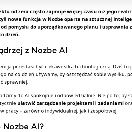
ktu od zera często zajmuje więcej czasu niż jego reali
czyli nowa funkcja w Nozbe oparta na sztucznej intelig
ść od pomysłu do uporządkowanego planu i usprawnia 
co dzień.
ądrzej z Nozbe AI
gencja przestała być ciekawostką technologiczną. Dziś to
ego na co dzień używamy, by oszczędzać sobie wysiłku, 
ać sprawniej.
zimy do AI spokojnie i odpowiedzialnie. Nie po to, by s
ktycznie
ułatwić zarządzanie projektami i zadaniami
ora
 pracy – zarówno indywidualnej, jak i zespołowej.
 Nozbe AI?