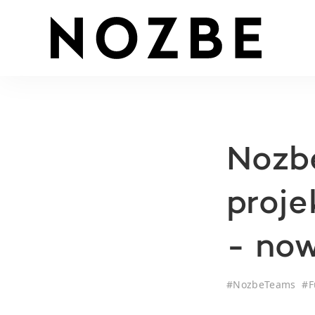
Nozbe
proje
- no
#
NozbeTeams
#
F