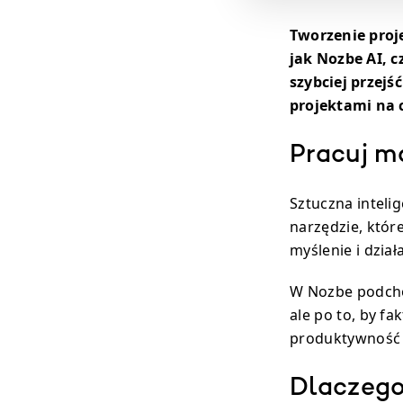
Tworzenie proje
jak Nozbe AI, 
szybciej przej
projektami na 
Pracuj m
Sztuczna inteli
narzędzie, któr
myślenie i dział
W Nozbe podchod
ale po to, by fa
produktywność w
Dlaczego