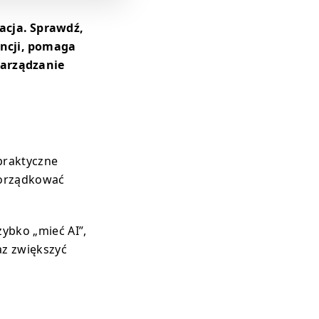
zacja. Sprawdź,
encji, pomaga
zarządzanie
 praktyczne
porządkować
zybko „mieć AI”,
z zwiększyć