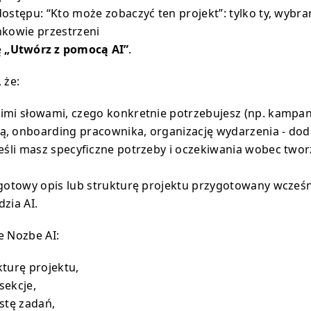
ostępu: “Kto może zobaczyć ten projekt”: tylko ty, wybra
nkowie przestrzeni
ę
„Utwórz z pomocą AI”
.
 że:
imi słowami, czego konkretnie potrzebujesz (np. kampan
, onboarding pracownika, organizację wydarzenia - doda
jeśli masz specyficzne potrzeby i oczekiwania wobec two
 gotowy opis lub strukturę projektu przygotowany wcześn
zia AI.
e Nozbe AI:
turę projektu,
sekcje,
stę zadań,