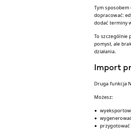
Tym sposobem o
dopracować: edy
dodać terminy 
To szczególnie 
pomysł, ale bra
działania.
Import p
Druga funkcja N
Możesz:
wyeksportowa
wygenerować 
przygotować 