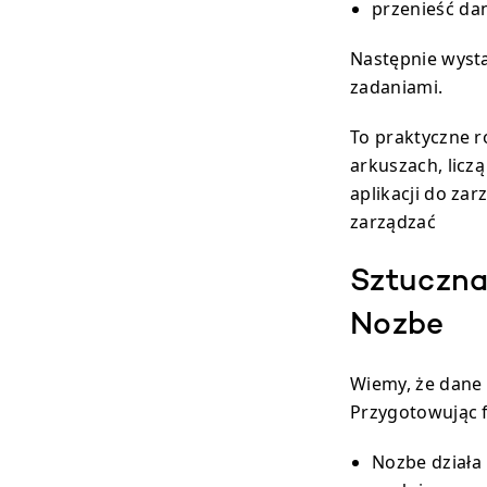
przenieść dan
Następnie wysta
zadaniami.
To praktyczne r
arkuszach, licz
aplikacji do za
zarządzać
Sztuczna
Nozbe
Wiemy, że dane 
Przygotowując f
Nozbe działa 