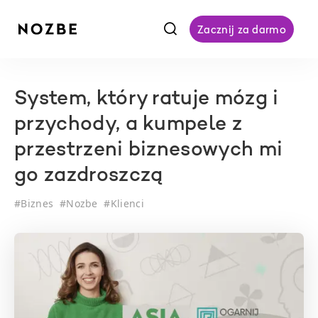
f
Zacznij za darmo
System, który ratuje mózg i
przychody, a kumpele z
przestrzeni biznesowych mi
go zazdroszczą
#
Biznes
#
Nozbe
#
Klienci