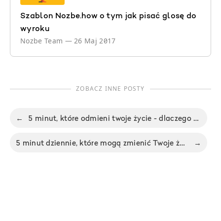
Szablon Nozbe.how o tym jak pisać glosę do
wyroku
Nozbe Team
—
26 Maj 2017
ZOBACZ INNE POSTY
←
5 minut, które odmieni twoje życie - dlaczego warto pisać dziennik
5 minut dziennie, które mogą zmienić Twoje życie - Nie Ma Biura odc. 75
→