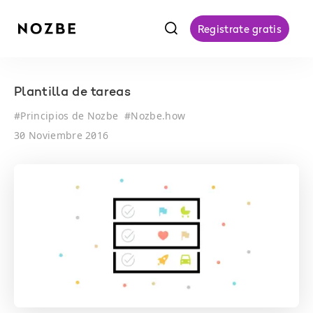
f
Registrate gratis
Plantilla de tareas
#
Principios de Nozbe
#
Nozbe.how
30 Noviembre 2016