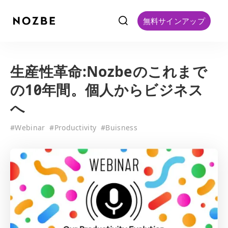
f
無料サインアップ
生産性革命:Nozbeのこれまで
の10年間。個人からビジネス
へ
#
Webinar
#
Productivity
#
Buisness