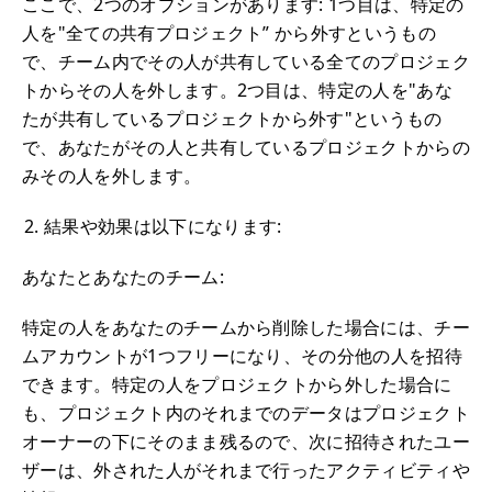
ここで、2つのオプションがあります: 1つ目は、特定の
人を"全ての共有プロジェクト” から外すというもの
で、チーム内でその人が共有している全てのプロジェク
トからその人を外します。2つ目は、特定の人を"あな
たが共有しているプロジェクトから外す"というもの
で、あなたがその人と共有しているプロジェクトからの
みその人を外します。
結果や効果は以下になります:
あなたとあなたのチーム:
特定の人をあなたのチームから削除した場合には、チー
ムアカウントが1つフリーになり、その分他の人を招待
できます。特定の人をプロジェクトから外した場合に
も、プロジェクト内のそれまでのデータはプロジェクト
オーナーの下にそのまま残るので、次に招待されたユー
ザーは、外された人がそれまで行ったアクティビティや