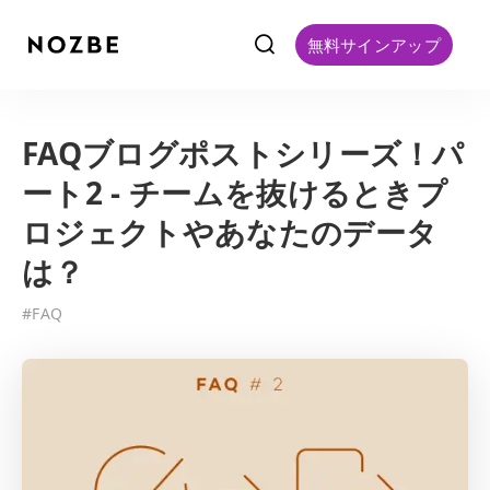
f
無料サインアップ
FAQブログポストシリーズ！パ
ート2 - チームを抜けるときプ
ロジェクトやあなたのデータ
は？
#
FAQ