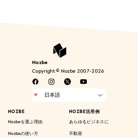
Nozbe
Copyright © Nozbe 2007-2026
NOZBE
NOZBE活用例
Nozbeを選ぶ理由
あらゆるビジネスに
Nozbeの使い方
不動産