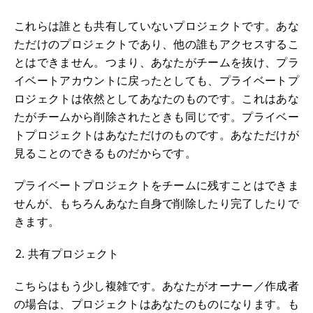
これらは誰とも共有していないプロジェクトです。あな
ただけのプロジェクトであり、他の誰もアクセスするこ
とはできません。つまり、あなたがチームを抜け、プラ
イベートアカウントに戻ったとしても、プライベートプ
ロジェクトは依然としてあなたのものです。これはあな
たがチームから削除されたときも同じです。プライベー
トプロジェクトはあなただけのものです。あなただけが
見ることのできるものだからです。
プライベートプロジェクトをチームに残すことはできま
せんが、もちろんあなた自身で削除したり完了したりで
きます。
共有プロジェクト
こちらはもう少し複雑です。あなたがオーナー／作成者
の場合は、プロジェクトはあなたのものになります。も