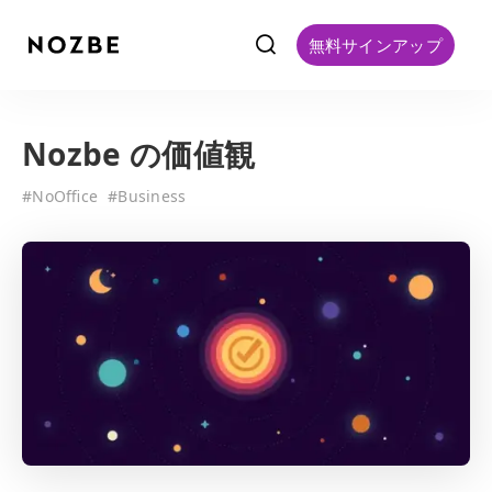
f
無料サインアップ
Nozbe の価値観
#
NoOffice
#
Business