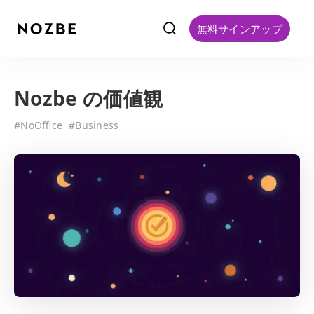
f
無料サインアップ
Nozbe の価値観
#
NoOffice
#
Business