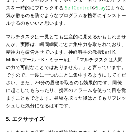
ょう。ソーシャルメディアやインターネットへのアクセ
スを一時的にブロックする
SelfControl
や
Stay
にような
気が散るのを防ぐようなプログラムを携帯にインストー
ルするのもいいと思います。
マルチタスクは一見とても生産的に見えるかもしれませ
んが、実際は、瞬間瞬間ごとに集中力を取られており、
精神力を疲労させています。神経科学の教授Earl K.
Miller (アール・K・ミラー)は、「マルチタスクは人間
の力で可能なことではありません。」と言っています。
ですので、一度に一つのことに集中するようにしてくだ
さい。また、20分の昼寝を取るのも効果的です。同僚
に起こしてもらったり、携帯のアラームを使って目を覚
ますこともできます。昼寝を取った後はとてもリフレッ
シュした気分になるはずです。
5. エクササイズ