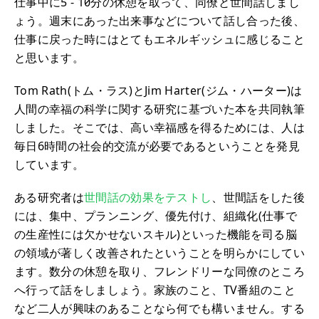
仕事中に5 - 10分の休憩を取って、同僚と世間話しまし
ょう。週末にあった出来事などについて話し合った後、
仕事に戻った時にはとてもエネルギッシュに感じること
と思います。
Tom Rath(トム・ラス)とJim Harter(ジム・ハーター)は
人間の幸福の科学に関する研究に基づいた本を共同執筆
しました。そこでは、高い幸福感を得るためには、人は
毎日6時間の社会的交流が必要であるということを発見
しています。
ある研究者は
世間話の効果をテストし
、世間話をした後
には、集中、プランニング、優先付け、組織化(仕事で
の生産性には欠かせないスキル)といった機能を司る脳
の領域が著しく改善されたということを明らかにしてい
ます。数分の休憩を取り、フレンドリーな同僚のところ
へ行って話をしましょう。家族のこと、TV番組のこと
など二人が興味のあることなら何でも構いません。する