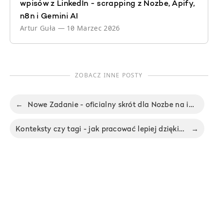
wpisów z LinkedIn - scrapping z Nozbe, Apify,
n8n i Gemini AI
Artur Guła
—
10 Marzec 2026
ZOBACZ INNE POSTY
←
Nowe Zadanie - oficialny skrót dla Nozbe na iOS, MacOS i Apple Watch
Konteksty czy tagi - jak pracować lepiej dzięki grupowaniu zadań - Nie Ma Biura odc. 60
→