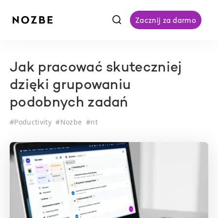
f
Zacznij za darmo
Jak pracować skuteczniej
dzięki grupowaniu
podobnych zadań
#
Poductivity
#
Nozbe
#
nt