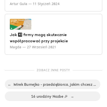
Artur Guła
—
11 Styczeń 2024
Jak 2️⃣ firmy mogą skutecznie
współpracować przy projekcie
Magda
—
27 Wrzesień 2021
ZOBACZ INNE POSTY
←
Mirek Burnejko - przedsiębiorca, jakim chcesz być. Nie Ma Biura odc. 51
16 urodziny Nozbe 🎉
→