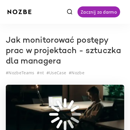
f
Zacznij za darmo
Jak monitorować postępy
prac w projektach - sztuczka
dla managera
#
NozbeTeams
#
nt
#
UseCase
#
Nozbe